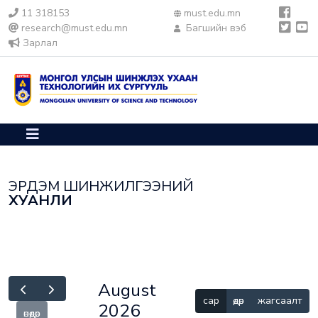
11 318153
must.edu.mn
research@must.edu.mn
Багшийн вэб
Зарлал
ЭРДЭМ ШИНЖИЛГЭЭНИЙ
ХУАНЛИ
August
сар
өдөр
жагсаалт
2026
өнөөдөр