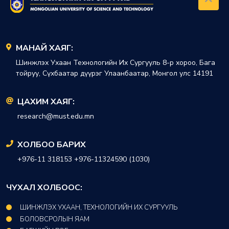
МАНАЙ ХАЯГ:
Шинжлэх Ухаан Технологийн Их Сургууль 8-р хороо, Бага
тойруу, Сүхбаатар дүүрэг Улаанбаатар, Монгол улс 14191
ЦАХИМ ХАЯГ:
research@must.edu.mn
ХОЛБОО БАРИХ
+976-11 318153 +976-11324590 (1030)
ЧУХАЛ ХОЛБООС:
ШИНЖЛЭХ УХААН, ТЕХНОЛОГИЙН ИХ СУРГУУЛЬ
БОЛОВСРОЛЫН ЯАМ