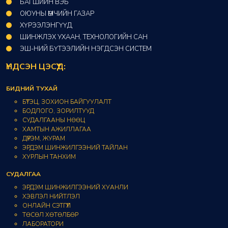
БАГШИЙН ВЭБ
ОЮУНЫ ӨМЧИЙН ГАЗАР​
ХҮРЭЭЛЭНГҮҮД​
ШИНЖЛЭХ УХААН, ТЕХНОЛОГИЙН САН​
ЭШ-НИЙ БҮТЭЭЛИЙН НЭГДСЭН СИСТЕМ
ҮНДСЭН ЦЭСҮҮД:
БИДНИЙ ТУХАЙ
БҮТЭЦ, ЗОХИОН БАЙГУУЛАЛТ
БОДЛОГО, ЗОРИЛТУУД
СУДАЛГААНЫ НӨӨЦ
ХАМТЫН АЖИЛЛАГАА
ДҮРЭМ, ЖУРАМ
ЭРДЭМ ШИНЖИЛГЭЭНИЙ ТАЙЛАН
ХУРЛЫН ТАНХИМ
СУДАЛГАА
ЭРДЭМ ШИНЖИЛГЭЭНИЙ ХУАНЛИ
ХЭВЛЭЛ НИЙТЛЭЛ
ОНЛАЙН СЭТГҮҮЛ
ТӨСӨЛ ХӨТӨЛБӨР
ЛАБОРАТОРИ