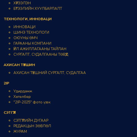
ХҮРЭЭЛЭН
БҮТЭЭЛИЙН ХУУЛБАРЛАЛТ
ТЕХНОЛОГИ, ИННОВАЦИ
ИННОВАЦИ
ШИНЭ ТЕХНОЛОГИ
ОЮУНЫ ӨМЧ
ГАРААНЫ КОМПАНИ
ҮЙЛ АЖИЛЛАГААНЫ ТАЙЛАН
СУРГАЛТ, СУДАЛГААНЫ ТӨВҮҮД
АХИСАН ТҮВШИН
АХИСАН ТҮВШНИЙ СУРГАЛТ, СУДАЛГАА
2IP
Удирдамж
Хөтөлбөр
"2IP-2025" фото үзэх
СЭТГҮҮЛ
СЭТГҮҮЛИЙН ДУГААР
РЕДАКЦЫН ЗӨВЛӨЛ
ЖУРАМ