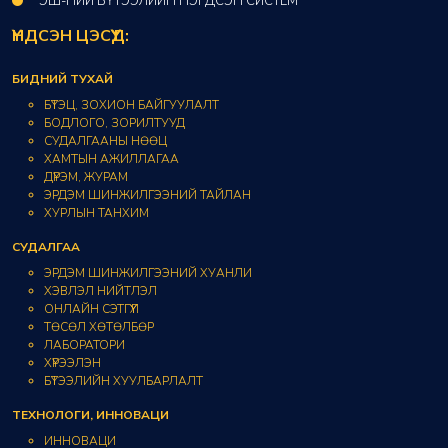
ЭШ-НИЙ БҮТЭЭЛИЙН НЭГДСЭН СИСТЕМ
ҮНДСЭН ЦЭСҮҮД:
БИДНИЙ ТУХАЙ
БҮТЭЦ, ЗОХИОН БАЙГУУЛАЛТ
БОДЛОГО, ЗОРИЛТУУД
СУДАЛГААНЫ НӨӨЦ
ХАМТЫН АЖИЛЛАГАА
ДҮРЭМ, ЖУРАМ
ЭРДЭМ ШИНЖИЛГЭЭНИЙ ТАЙЛАН
ХУРЛЫН ТАНХИМ
СУДАЛГАА
ЭРДЭМ ШИНЖИЛГЭЭНИЙ ХУАНЛИ
ХЭВЛЭЛ НИЙТЛЭЛ
ОНЛАЙН СЭТГҮҮЛ
ТӨСӨЛ ХӨТӨЛБӨР
ЛАБОРАТОРИ
ХҮРЭЭЛЭН
БҮТЭЭЛИЙН ХУУЛБАРЛАЛТ
ТЕХНОЛОГИ, ИННОВАЦИ
ИННОВАЦИ