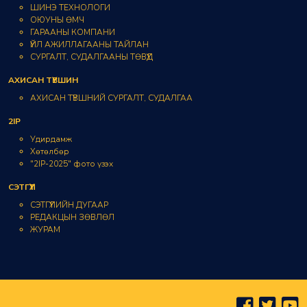
ШИНЭ ТЕХНОЛОГИ
ОЮУНЫ ӨМЧ
ГАРААНЫ КОМПАНИ
ҮЙЛ АЖИЛЛАГААНЫ ТАЙЛАН
СУРГАЛТ, СУДАЛГААНЫ ТӨВҮҮД
АХИСАН ТҮВШИН
АХИСАН ТҮВШНИЙ СУРГАЛТ, СУДАЛГАА
2IP
Удирдамж
Хөтөлбөр
"2IP-2025" фото үзэх
СЭТГҮҮЛ
СЭТГҮҮЛИЙН ДУГААР
РЕДАКЦЫН ЗӨВЛӨЛ
ЖУРАМ