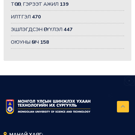
ТӨСӨЛ, ГЭРЭЭТ АЖИЛ
139
ИЛТГЭЛ
470
ЭШЛЭГДСЭН ӨГҮҮЛЭЛ
447
ОЮУНЫ ӨМЧ
158
МАНАЙ ХАЯГ: