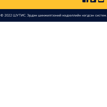
© 2022 ШУТИС. Эрдэм шинжилгээний мэдээллийн нэгдсэн систем.