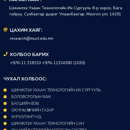
Шинжлэх Ухаан Технологийн Их Сургууль 8-р хороо, Бага
тойруу, Сүхбаатар дүүрэг Улаанбаатар, Монгол улс 14191
ЦАХИМ ХАЯГ:
research@must.edu.mn
ХОЛБОО БАРИХ
+976-11 318153 +976-11324590 (1030)
ЧУХАЛ ХОЛБООС:
ШИНЖЛЭХ УХААН, ТЕХНОЛОГИЙН ИХ СУРГУУЛЬ
БОЛОВСРОЛЫН ЯАМ
БАГШИЙН ВЭБ
ОЮУНЫ ӨМЧИЙН ГАЗАР​
ХҮРЭЭЛЭНГҮҮД​
ШИНЖЛЭХ УХААН, ТЕХНОЛОГИЙН САН​