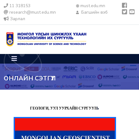
11 318153
must.edu.mn
research@must.edu.mn
Багшийн вэб
Зарлал
ОНЛАЙН СЭТГҮҮЛ
ГЕОЛОГИ, УУЛ УУРХАЙН СУРГУУЛ
Ь