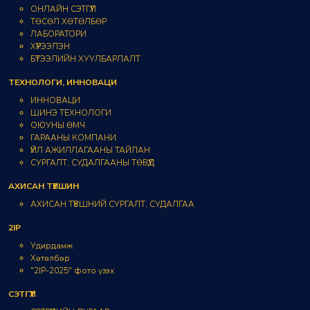
ОНЛАЙН СЭТГҮҮЛ
ТӨСӨЛ ХӨТӨЛБӨР
ЛАБОРАТОРИ
ХҮРЭЭЛЭН
БҮТЭЭЛИЙН ХУУЛБАРЛАЛТ
ТЕХНОЛОГИ, ИННОВАЦИ
ИННОВАЦИ
ШИНЭ ТЕХНОЛОГИ
ОЮУНЫ ӨМЧ
ГАРААНЫ КОМПАНИ
ҮЙЛ АЖИЛЛАГААНЫ ТАЙЛАН
СУРГАЛТ, СУДАЛГААНЫ ТӨВҮҮД
АХИСАН ТҮВШИН
АХИСАН ТҮВШНИЙ СУРГАЛТ, СУДАЛГАА
2IP
Удирдамж
Хөтөлбөр
"2IP-2025" фото үзэх
СЭТГҮҮЛ