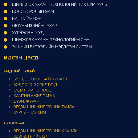
ШИНЖЛЭХ УХААН, ТЕХНОЛОГИЙН ИХ СУРГУУЛЬ
БОЛОВСРОЛЫН ЯАМ
БАГШИЙН ВЭБ
ОЮУНЫ ӨМЧИЙН ГАЗАР​
ХҮРЭЭЛЭНГҮҮД​
ШИНЖЛЭХ УХААН, ТЕХНОЛОГИЙН САН​
ЭШ-НИЙ БҮТЭЭЛИЙН НЭГДСЭН СИСТЕМ
ҮНДСЭН ЦЭСҮҮД:
БИДНИЙ ТУХАЙ
БҮТЭЦ, ЗОХИОН БАЙГУУЛАЛТ
БОДЛОГО, ЗОРИЛТУУД
СУДАЛГААНЫ НӨӨЦ
ХАМТЫН АЖИЛЛАГАА
ДҮРЭМ, ЖУРАМ
ЭРДЭМ ШИНЖИЛГЭЭНИЙ ТАЙЛАН
ХУРЛЫН ТАНХИМ
СУДАЛГАА
ЭРДЭМ ШИНЖИЛГЭЭНИЙ ХУАНЛИ
ХЭВЛЭЛ НИЙТЛЭЛ