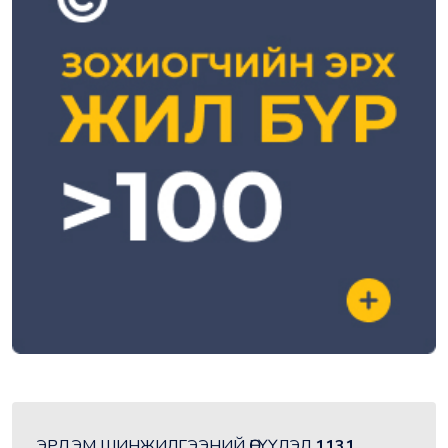
ЭРДЭМ ШИНЖИЛГЭЭНИЙ ӨГҮҮЛЭЛ
1131