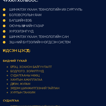
ЧУХАЛ ХОЛБООС:
ШИНЖЛЭХ УХААН, ТЕХНОЛОГИЙН ИХ СУРГУУЛЬ
БОЛОВСРОЛЫН ЯАМ
БАГШИЙН ВЭБ
ОЮУНЫ ӨМЧИЙН ГАЗАР​
ХҮРЭЭЛЭНГҮҮД​
ШИНЖЛЭХ УХААН, ТЕХНОЛОГИЙН САН​
ЭШ-НИЙ БҮТЭЭЛИЙН НЭГДСЭН СИСТЕМ
ҮНДСЭН ЦЭСҮҮД:
БИДНИЙ ТУХАЙ
БҮТЭЦ, ЗОХИОН БАЙГУУЛАЛТ
БОДЛОГО, ЗОРИЛТУУД
СУДАЛГААНЫ НӨӨЦ
ХАМТЫН АЖИЛЛАГАА
ДҮРЭМ, ЖУРАМ
ЭРДЭМ ШИНЖИЛГЭЭНИЙ ТАЙЛАН
ХУРЛЫН ТАНХИМ
СУДАЛГАА