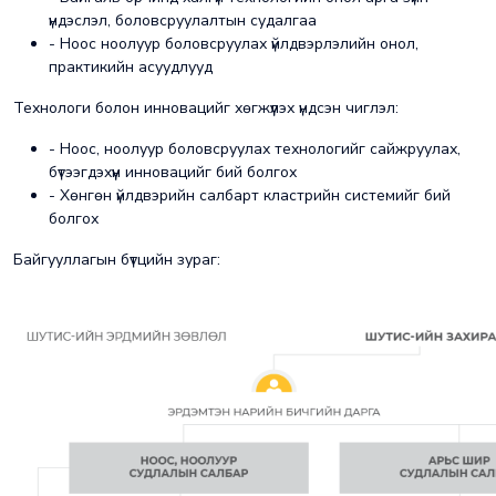
үндэслэл, боловсруулалтын судалгаа
- Ноос ноолуур боловсруулах үйлдвэрлэлийн онол,
практикийн асуудлууд
Технологи болон инновацийг хөгжүүлэх үндсэн чиглэл:
- Ноос, ноолуур боловсруулах технологийг сайжруулах,
бүтээгдэхүүн инновацийг бий болгох
- Хөнгөн үйлдвэрийн салбарт кластрийн системийг бий
болгох
Байгууллагын бүтцийн зураг: