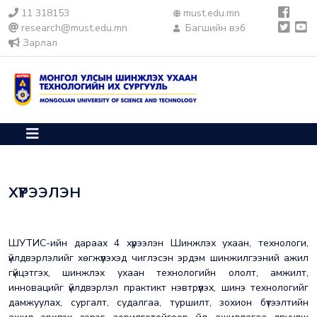
11 318153
must.edu.mn
research@must.edu.mn
Багшийн вэб
Зарлал
ХҮРЭЭЛЭН
ШУТИС-ийн дараах 4 хүрээлэн Шинжлэх ухаан, технологи,
үйлдвэрлэлийг хөгжүүлэхэд чиглэсэн эрдэм шинжилгээний ажил
гүйцэтгэх, шинжлэх ухаан технологийн ололт, амжилт,
инновацийг үйлдвэрлэл практикт нэвтрүүлэх, шинэ технологийг
дамжуулах, сургалт, судалгаа, туршилт, зохион бүтээлтийн