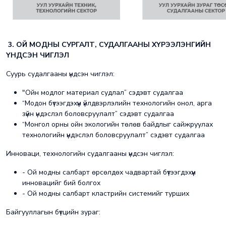
3. ОЙ МОДНЫ СУРГАЛТ, СУДАЛГААНЫ ХҮРЭЭЛЭНГИЙН
ҮНДСЭН ЧИГЛЭЛ
Суурь судалгааны үндсэн чиглэл:
"Ойн модлог материал судлал” сэдэвт судалгаа
“Модон бүтээгдэхүүн үйлдвэрлэлийн технологийн онол, арга
зүйн үндэслэл боловсруулалт” сэдэвт судалгаа
“Монгол орны ойн экологийн төлөв байдлыг сайжруулах
технологийн үндэслэл боловсруулалт” сэдэвт судалгаа
Инноваци, технологийн судалгааны үндсэн чиглэл:
- Ой модны салбарт өрсөлдөх чадвартай бүтээгдэхүүн
инновацийг бий болгох
- Ой модны салбарт кластрийн системийг турших
Байгууллагын бүтцийн зураг: