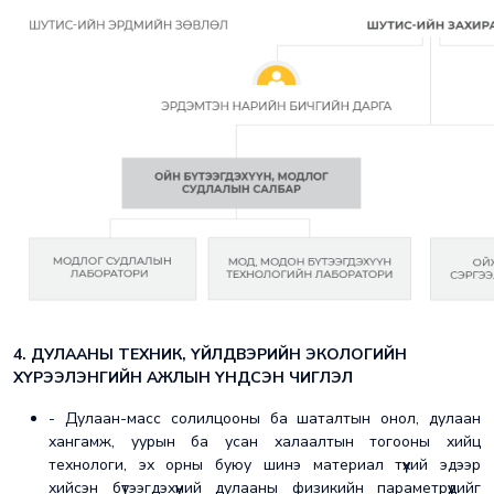
4. ДУЛААНЫ ТЕХНИК, ҮЙЛДВЭРИЙН ЭКОЛОГИЙН
ХҮРЭЭЛЭНГИЙН АЖЛЫН ҮНДСЭН ЧИГЛЭЛ
- Дулаан-масс солилцооны ба шаталтын онол, дулаан
хангамж, уурын ба усан халаалтын тогооны хийц
технологи, эх орны буюу шинэ материал түүхий эдээр
хийсэн бүтээгдэхүүний дулааны физикийн параметрүүдийг