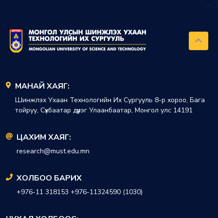
МАНАЙ ХАЯГ:
Шинжлэх Ухаан Технологийн Их Сургууль 8-р хороо, Бага
тойруу, Сүхбаатар дүүрэг Улаанбаатар, Монгол улс 14191
ЦАХИМ ХАЯГ:
research@must.edu.mn
ХОЛБОО БАРИХ
+976-11 318153 +976-11324590 (1030)