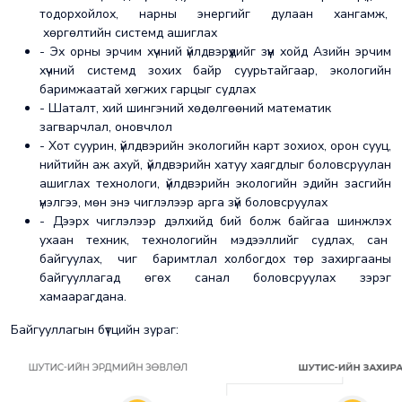
тодорхойлох, нарны энергийг дулаан хангамж,
хөргөлтийн системд ашиглах
- Эх орны эрчим хүчний үйлдвэрүүдийг зүүн хойд Азийн эрчим
хүчний системд зохих байр суурьтайгаар, экологийн
баримжаатай хөгжих гарцыг судлах
- Шаталт, хий шингэний хөдөлгөөний математик
загварчлал, оновчлол
- Хот суурин, үйлдвэрийн экологийн карт зохиох, орон сууц,
нийтийн аж ахуй, үйлдвэрийн хатуу хаягдлыг боловсруулан
ашиглах технологи, үйлдвэрийн экологийн эдийн засгийн
үнэлгээ, мөн энэ чиглэлээр арга зүй боловсруулах
- Дээрх чиглэлээр дэлхийд бий болж байгаа шинжлэх
ухаан техник, технологийн мэдээллийг судлах, сан
байгуулах, чиг баримтлал холбогдох төр захиргааны
байгууллагад өгөх санал боловсруулах зэрэг
хамаарагдана.
Байгууллагын бүтцийн зураг: