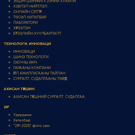
ЭРДЭМ ШИНЖИЛГЭЭНИЙ ХУАНЛИ
ХЭВЛЭЛ НИЙТЛЭЛ
ОНЛАЙН СЭТГҮҮЛ
ТӨСӨЛ ХӨТӨЛБӨР
ЛАБОРАТОРИ
ХҮРЭЭЛЭН
БҮТЭЭЛИЙН ХУУЛБАРЛАЛТ
ТЕХНОЛОГИ, ИННОВАЦИ
ИННОВАЦИ
ШИНЭ ТЕХНОЛОГИ
ОЮУНЫ ӨМЧ
ГАРААНЫ КОМПАНИ
ҮЙЛ АЖИЛЛАГААНЫ ТАЙЛАН
СУРГАЛТ, СУДАЛГААНЫ ТӨВҮҮД
АХИСАН ТҮВШИН
АХИСАН ТҮВШНИЙ СУРГАЛТ, СУДАЛГАА
2IP
Удирдамж
Хөтөлбөр
"2IP-2025" фото үзэх