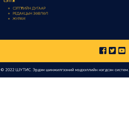
СЭТГҮҮЛ
СЭТГҮҮЛИЙН ДУГААР
РЕДАКЦЫН ЗӨВЛӨЛ
ЖУРАМ
© 2022 ШУТИС. Эрдэм шинжилгээний мэдээллийн нэгдсэн систем.