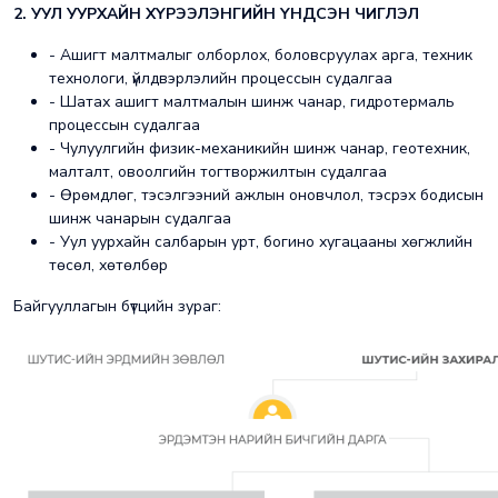
2. УУЛ УУРХАЙН ХҮРЭЭЛЭНГИЙН ҮНДСЭН ЧИГЛЭЛ
- Ашигт малтмалыг олборлох, боловсруулах арга, техник
технологи, үйлдвэрлэлийн процессын судалгаа
- Шатах ашигт малтмалын шинж чанар, гидротермаль
процессын судалгаа
- Чулуулгийн физик-механикийн шинж чанар, геотехник,
малталт, овоолгийн тогтворжилтын судалгаа
- Өрөмдлөг, тэсэлгээний ажлын оновчлол, тэсрэх бодисын
шинж чанарын судалгаа
- Уул уурхайн салбарын урт, богино хугацааны хөгжлийн
төсөл, хөтөлбөр
Байгууллагын бүтцийн зураг: