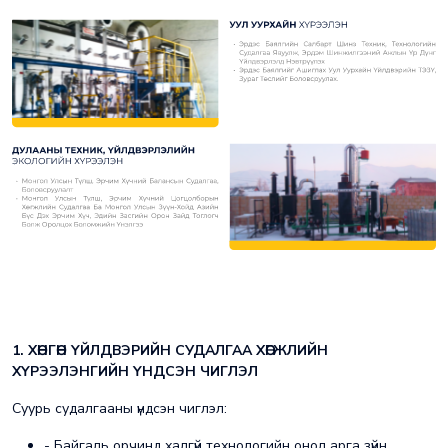
1. ХӨНГӨН ҮЙЛДВЭРИЙН СУДАЛГАА ХӨГЖЛИЙН
ХҮРЭЭЛЭНГИЙН ҮНДСЭН ЧИГЛЭЛ
Суурь судалгааны үндсэн чиглэл:
- Байгаль орчинд халгүй технологийн онол арга зүйн