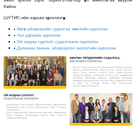
ажил эрхлэх зэрэг зорилготойгоор үйл ажиллагаа явуулж
байна.
ШУТИС-ийн харьяа хүрээлэнгүүд:
• Хөнгөн үйлдвэрийн судалгаа хөгжлийн хүрээлэн
• Уул уурхайн хүрээлэн
• Ой модны сургалт, судалгааны хүрээлэн
• Дулааны техник, үйлдвэрлэл экологийн хүрээлэн