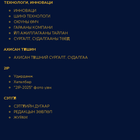
ТЕХНОЛОГИ, ИННОВАЦИ
ИННОВАЦИ
ШИНЭ ТЕХНОЛОГИ
ОЮУНЫ ӨМЧ
ГАРААНЫ КОМПАНИ
ҮЙЛ АЖИЛЛАГААНЫ ТАЙЛАН
СУРГАЛТ, СУДАЛГААНЫ ТӨВҮҮД
АХИСАН ТҮВШИН
АХИСАН ТҮВШНИЙ СУРГАЛТ, СУДАЛГАА
2IP
Удирдамж
Хөтөлбөр
"2IP-2025" фото үзэх
СЭТГҮҮЛ
СЭТГҮҮЛИЙН ДУГААР
РЕДАКЦЫН ЗӨВЛӨЛ
ЖУРАМ