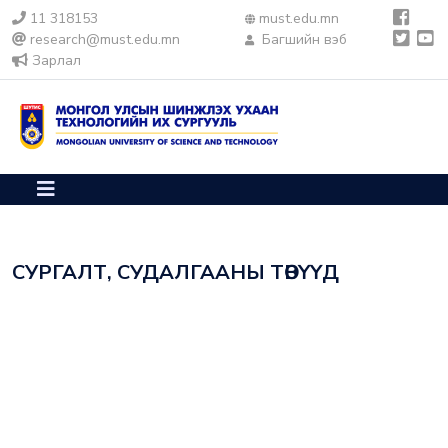
11 318153
must.edu.mn
research@must.edu.mn
Багшийн вэб
Зарлал
СУРГАЛТ, СУДАЛГААНЫ ТӨВҮҮД