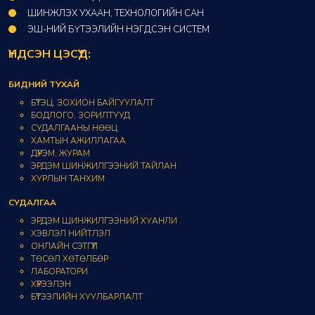
ШИНЖЛЭХ УХААН, ТЕХНОЛОГИЙН САН​
ЭШ-НИЙ БҮТЭЭЛИЙН НЭГДСЭН СИСТЕМ
ҮНДСЭН ЦЭСҮҮД:
БИДНИЙ ТУХАЙ
БҮТЭЦ, ЗОХИОН БАЙГУУЛАЛТ
БОДЛОГО, ЗОРИЛТУУД
СУДАЛГААНЫ НӨӨЦ
ХАМТЫН АЖИЛЛАГАА
ДҮРЭМ, ЖУРАМ
ЭРДЭМ ШИНЖИЛГЭЭНИЙ ТАЙЛАН
ХУРЛЫН ТАНХИМ
СУДАЛГАА
ЭРДЭМ ШИНЖИЛГЭЭНИЙ ХУАНЛИ
ХЭВЛЭЛ НИЙТЛЭЛ
ОНЛАЙН СЭТГҮҮЛ
ТӨСӨЛ ХӨТӨЛБӨР
ЛАБОРАТОРИ
ХҮРЭЭЛЭН
БҮТЭЭЛИЙН ХУУЛБАРЛАЛТ