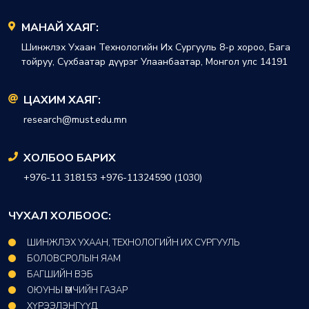
МАНАЙ ХАЯГ:
Шинжлэх Ухаан Технологийн Их Сургууль 8-р хороо, Бага
тойруу, Сүхбаатар дүүрэг Улаанбаатар, Монгол улс 14191
ЦАХИМ ХАЯГ:
research@must.edu.mn
ХОЛБОО БАРИХ
+976-11 318153 +976-11324590 (1030)
ЧУХАЛ ХОЛБООС:
ШИНЖЛЭХ УХААН, ТЕХНОЛОГИЙН ИХ СУРГУУЛЬ
БОЛОВСРОЛЫН ЯАМ
БАГШИЙН ВЭБ
ОЮУНЫ ӨМЧИЙН ГАЗАР​
ХҮРЭЭЛЭНГҮҮД​