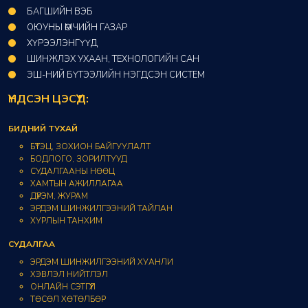
БАГШИЙН ВЭБ
ОЮУНЫ ӨМЧИЙН ГАЗАР​
ХҮРЭЭЛЭНГҮҮД​
ШИНЖЛЭХ УХААН, ТЕХНОЛОГИЙН САН​
ЭШ-НИЙ БҮТЭЭЛИЙН НЭГДСЭН СИСТЕМ
ҮНДСЭН ЦЭСҮҮД:
БИДНИЙ ТУХАЙ
БҮТЭЦ, ЗОХИОН БАЙГУУЛАЛТ
БОДЛОГО, ЗОРИЛТУУД
СУДАЛГААНЫ НӨӨЦ
ХАМТЫН АЖИЛЛАГАА
ДҮРЭМ, ЖУРАМ
ЭРДЭМ ШИНЖИЛГЭЭНИЙ ТАЙЛАН
ХУРЛЫН ТАНХИМ
СУДАЛГАА
ЭРДЭМ ШИНЖИЛГЭЭНИЙ ХУАНЛИ
ХЭВЛЭЛ НИЙТЛЭЛ
ОНЛАЙН СЭТГҮҮЛ
ТӨСӨЛ ХӨТӨЛБӨР