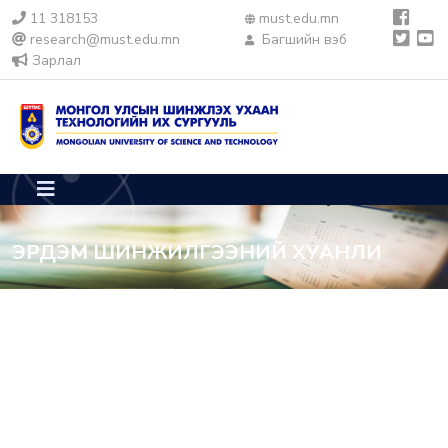
11 318153
must.edu.mn
research@must.edu.mn
Багшийн вэб
Зарлал
ЭРДЭМ ШИНЖИЛГЭЭНИЙ ХУАНЛИ