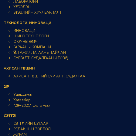
ЛАБОРАТОРИ
ХҮРЭЭЛЭН
БҮТЭЭЛИЙН ХУУЛБАРЛАЛТ
ТЕХНОЛОГИ, ИННОВАЦИ
ИННОВАЦИ
ШИНЭ ТЕХНОЛОГИ
ОЮУНЫ ӨМЧ
ГАРААНЫ КОМПАНИ
ҮЙЛ АЖИЛЛАГААНЫ ТАЙЛАН
СУРГАЛТ, СУДАЛГААНЫ ТӨВҮҮД
АХИСАН ТҮВШИН
АХИСАН ТҮВШНИЙ СУРГАЛТ, СУДАЛГАА
2IP
Удирдамж
Хөтөлбөр
"2IP-2025" фото үзэх
СЭТГҮҮЛ
СЭТГҮҮЛИЙН ДУГААР
РЕДАКЦЫН ЗӨВЛӨЛ
ЖУРАМ