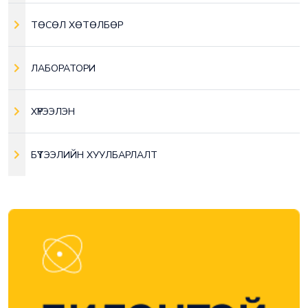
ТӨСӨЛ ХӨТӨЛБӨР
ЛАБОРАТОРИ
ХҮРЭЭЛЭН
БҮТЭЭЛИЙН ХУУЛБАРЛАЛТ