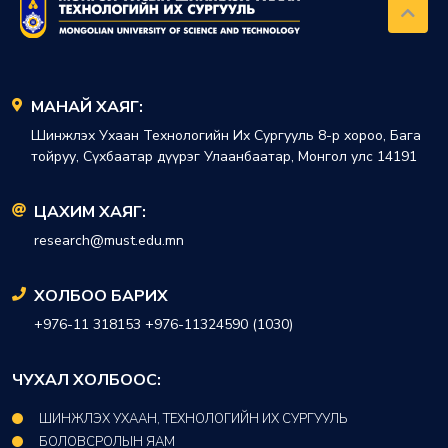
МАНАЙ ХАЯГ:
Шинжлэх Ухаан Технологийн Их Сургууль 8-р хороо, Бага
тойруу, Сүхбаатар дүүрэг Улаанбаатар, Монгол улс 14191
ЦАХИМ ХАЯГ:
research@must.edu.mn
ХОЛБОО БАРИХ
+976-11 318153 +976-11324590 (1030)
ЧУХАЛ ХОЛБООС:
ШИНЖЛЭХ УХААН, ТЕХНОЛОГИЙН ИХ СУРГУУЛЬ
БОЛОВСРОЛЫН ЯАМ