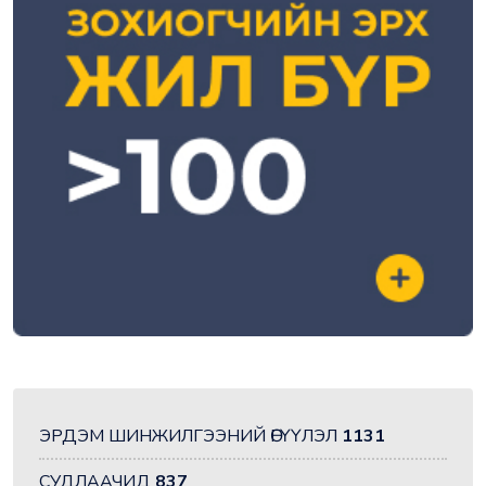
ЭРДЭМ ШИНЖИЛГЭЭНИЙ ӨГҮҮЛЭЛ
1131
СУДЛААЧИД
837