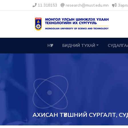
11 318153
research@must.edu.mn
Зарл
НҮҮР
БИДНИЙ ТУХАЙ
СУДАЛГА
АХИСАН ТҮВШНИЙ СУРГАЛТ, С