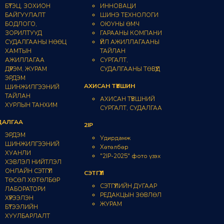
БҮТЭЦ, ЗОХИОН
ИННОВАЦИ
БАЙГУУЛАЛТ
ШИНЭ ТЕХНОЛОГИ
БОДЛОГО,
ОЮУНЫ ӨМЧ
ЗОРИЛТУУД
ГАРААНЫ КОМПАНИ
СУДАЛГААНЫ НӨӨЦ
ҮЙЛ АЖИЛЛАГААНЫ
ХАМТЫН
ТАЙЛАН
АЖИЛЛАГАА
СУРГАЛТ,
ДҮРЭМ, ЖУРАМ
СУДАЛГААНЫ ТӨВҮҮД
ЭРДЭМ
АХИСАН ТҮВШИН
ШИНЖИЛГЭЭНИЙ
ТАЙЛАН
АХИСАН ТҮВШНИЙ
ХУРЛЫН ТАНХИМ
СУРГАЛТ, СУДАЛГАА
ДАЛГАА
2IP
ЭРДЭМ
Удирдамж
ШИНЖИЛГЭЭНИЙ
Хөтөлбөр
ХУАНЛИ
"2IP-2025" фото үзэх
ХЭВЛЭЛ НИЙТЛЭЛ
ОНЛАЙН СЭТГҮҮЛ
СЭТГҮҮЛ
ТӨСӨЛ ХӨТӨЛБӨР
СЭТГҮҮЛИЙН ДУГААР
ЛАБОРАТОРИ
РЕДАКЦЫН ЗӨВЛӨЛ
ХҮРЭЭЛЭН
ЖУРАМ
БҮТЭЭЛИЙН
ХУУЛБАРЛАЛТ