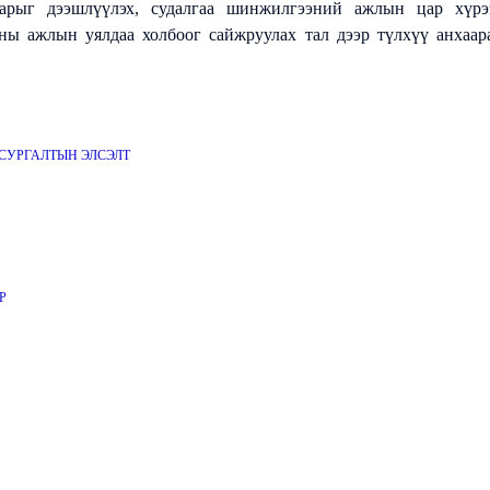
нарыг дээшлүүлэх, судалгаа шинжилгээний ажлын цар хүрэ
ааны ажлын уялдаа холбоог сайжруулах тал дээр түлхүү анхаар
СУРГАЛТЫН ЭЛСЭЛТ
Р