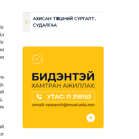
АХИСАН ТҮВШНИЙ СУРГАЛТ,
СУДАЛГАА
йг
йл
йг
ын
ын
нь
р,
ий
ц,
вь
ай
ог