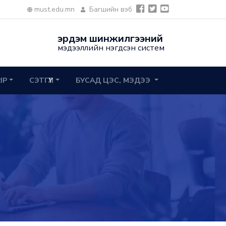
must.edu.mn
Багшийн вэб
эрдэм шинжилгээний
мэдээллийн нэгдсэн систем
2IP
СЭТГҮҮЛ
БУСАД ЦЭС, МЭДЭЭ