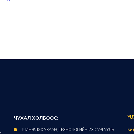
ҮН
ЧУХАЛ ХОЛБООС:
ШИНЖЛЭХ УХААН, ТЕХНОЛОГИЙН ИХ СУРГУУЛЬ
БИ
р,