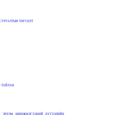
СУРГАЛТЫН ТӨГСӨЛТ
 ТАЙЛАН
Н ЭРДЭМ ШИНЖИЛГЭЭНИЙ БҮТЭЭЛИЙН