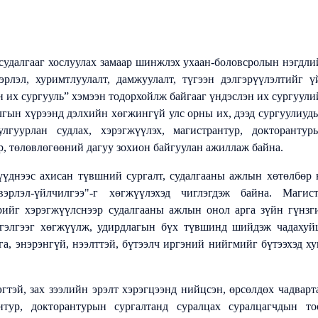
 судалгааг хослуулах замаар шинжлэх ухаан-боловсролын нэгдли
эрлэл, хуримтлуулалт, дамжуулалт, түгээн дэлгэрүүлэлтийг ү
н их сургууль” хэмээн тодорхойлж байгааг үндэслэн их сургуули
лгын хүрээнд дэлхийн хөгжингүй улс орны их, дээд сургуулиуд
гуурлан судлах, хэрэгжүүлэх, магистрантур, докторантур
, төлөвлөгөөний дагуу зохион байгуулан ажиллаж байна.
с ахисан түвшний сургалт, судалгааны ажлын хөтөлбөр 
вэрлэл-үйлчилгээ"-г хөгжүүлэхэд чиглэгдэж байна. Магист
рийг хэрэгжүүлснээр судалгааны ажлын онол арга зүйн гүнзг
тгэлгээг хөгжүүлж, удирдлагын бүх түвшинд шийдэж чадахуй
а, энэрэнгүй, нээлттэй, бүтээлч иргэний нийгмийг бүтээхэд ху
, зах зээлийн эрэлт хэрэгцээнд нийцсэн, өрсөлдөх чадварт
тур, докторантурын сургалтанд суралцах суралцагчдын то