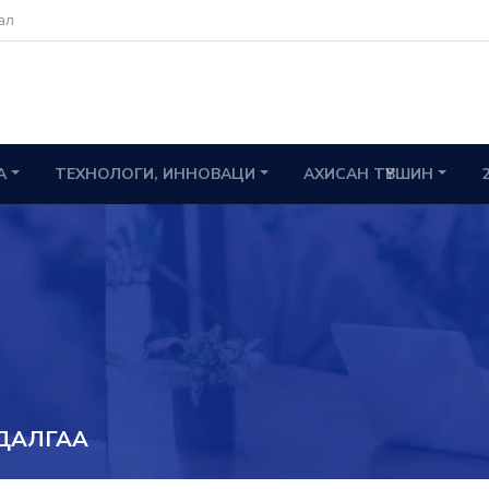
ал
А
ТЕХНОЛОГИ, ИННОВАЦИ
АХИСАН ТҮВШИН
УДАЛГАА