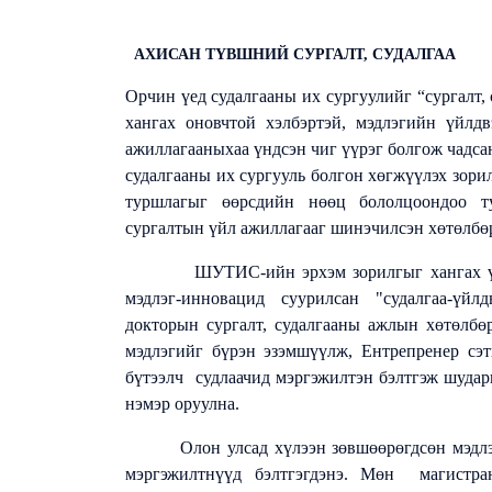
АХИСАН ТҮВШНИЙ СУРГАЛТ, СУДАЛГАА
Орчин үед судалгааны их сургуулийг “сургалт,
хангах оновчтой хэлбэртэй, мэдлэгийн үйлдв
ажиллагааныхаа үндсэн чиг үүрэг болгож чадса
судалгааны их сургууль болгон хөгжүүлэх зори
туршлагыг өөрсдийн нөөц бололцоондоо тул
сургалтын үйл ажиллагааг шинэчилсэн хөтөлбөр
ШУТИС-ийн эрхэм зорилгыг хангах үүднээ
мэдлэг-инновацид суурилсан "судалгаа-үйлд
докторын сургалт, судалгааны ажлын хөтөлбө
мэдлэгийг бүрэн эзэмшүүлж, Ентрепренер сэ
бүтээлч судлаачид мэргэжилтэн бэлтгэж шударг
нэмэр оруулна.
Олон улсад хүлээн зөвшөөрөгдсөн мэдлэгтэй
мэргэжилтнүүд бэлтгэгдэнэ. Мөн магистран