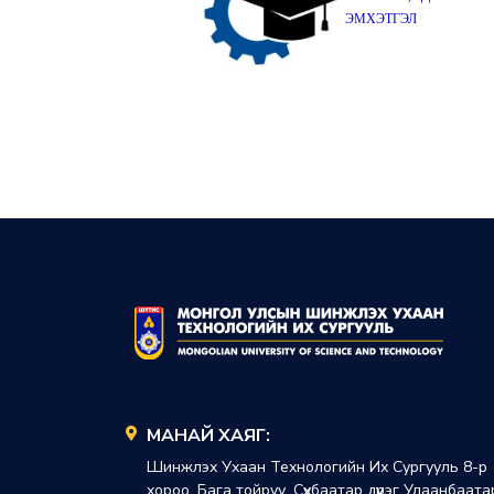
ЭМХЭТГЭЛ
МАНАЙ ХАЯГ:
Шинжлэх Ухаан Технологийн Их Сургууль 8-р
хороо, Бага тойруу, Сүхбаатар дүүрэг Улаанбаата