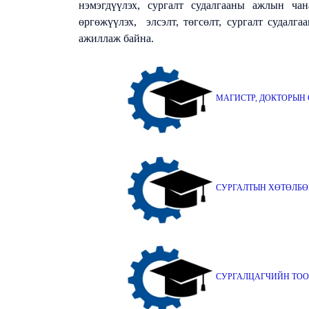
нэмэгдүүлэх, сургалт судалгааны ажлын ча
өргөжүүлэх, элсэлт, төгсөлт, сургалт судалг
ажиллаж байна.
МАГИСТР, ДОКТОРЫН 
СУРГАЛТЫН ХӨТӨЛБӨ
СУРГАЛЦАГЧИЙН ТОО