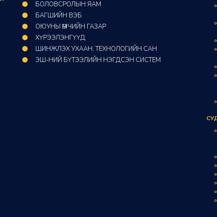
БОЛОВСРОЛЫН ЯАМ
БАГШИЙН ВЭБ
ОЮУНЫ ӨМЧИЙН ГАЗАР​
ХҮРЭЭЛЭНГҮҮД​
ШИНЖЛЭХ УХААН, ТЕХНОЛОГИЙН САН​
ЭШ-НИЙ БҮТЭЭЛИЙН НЭГДСЭН СИСТЕМ
СУ