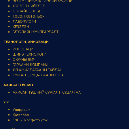
ЭРДЭМ ШИНЖИЛГЭЭНИЙ ХУАНЛИ
ХЭВЛЭЛ НИЙТЛЭЛ
ОНЛАЙН СЭТГҮҮЛ
ТӨСӨЛ ХӨТӨЛБӨР
ЛАБОРАТОРИ
ХҮРЭЭЛЭН
БҮТЭЭЛИЙН ХУУЛБАРЛАЛТ
ТЕХНОЛОГИ, ИННОВАЦИ
ИННОВАЦИ
ШИНЭ ТЕХНОЛОГИ
ОЮУНЫ ӨМЧ
ГАРААНЫ КОМПАНИ
ҮЙЛ АЖИЛЛАГААНЫ ТАЙЛАН
СУРГАЛТ, СУДАЛГААНЫ ТӨВҮҮД
АХИСАН ТҮВШИН
АХИСАН ТҮВШНИЙ СУРГАЛТ, СУДАЛГАА
2IP
Удирдамж
Хөтөлбөр
"2IP-2025" фото үзэх