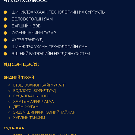
ЧУХАЛ ХОЛБООС:
ШИНЖЛЭХ УХААН, ТЕХНОЛОГИЙН ИХ СУРГУУЛЬ
БОЛОВСРОЛЫН ЯАМ
БАГШИЙН ВЭБ
ОЮУНЫ ӨМЧИЙН ГАЗАР​
ХҮРЭЭЛЭНГҮҮД​
ШИНЖЛЭХ УХААН, ТЕХНОЛОГИЙН САН​
ЭШ-НИЙ БҮТЭЭЛИЙН НЭГДСЭН СИСТЕМ
ҮНДСЭН ЦЭСҮҮД:
БИДНИЙ ТУХАЙ
БҮТЭЦ, ЗОХИОН БАЙГУУЛАЛТ
БОДЛОГО, ЗОРИЛТУУД
СУДАЛГААНЫ НӨӨЦ
ХАМТЫН АЖИЛЛАГАА
ДҮРЭМ, ЖУРАМ
ЭРДЭМ ШИНЖИЛГЭЭНИЙ ТАЙЛАН
ХУРЛЫН ТАНХИМ
СУДАЛГАА