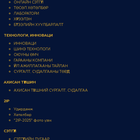
ОНЛАЙН СЭТГҮҮЛ
ТӨСӨЛ ХӨТӨЛБӨР
ЛАБОРАТОРИ
ХҮРЭЭЛЭН
БҮТЭЭЛИЙН ХУУЛБАРЛАЛТ
ТЕХНОЛОГИ, ИННОВАЦИ
ИННОВАЦИ
ШИНЭ ТЕХНОЛОГИ
ОЮУНЫ ӨМЧ
ГАРААНЫ КОМПАНИ
ҮЙЛ АЖИЛЛАГААНЫ ТАЙЛАН
СУРГАЛТ, СУДАЛГААНЫ ТӨВҮҮД
АХИСАН ТҮВШИН
АХИСАН ТҮВШНИЙ СУРГАЛТ, СУДАЛГАА
2IP
Удирдамж
Хөтөлбөр
"2IP-2025" фото үзэх
СЭТГҮҮЛ
СЭТГҮҮЛИЙН ДУГААР