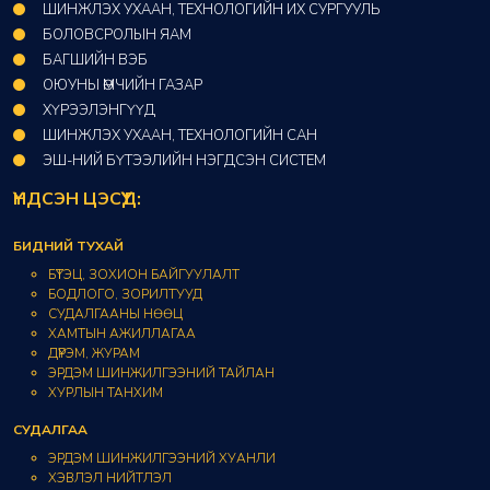
ШИНЖЛЭХ УХААН, ТЕХНОЛОГИЙН ИХ СУРГУУЛЬ
БОЛОВСРОЛЫН ЯАМ
БАГШИЙН ВЭБ
ОЮУНЫ ӨМЧИЙН ГАЗАР​
ХҮРЭЭЛЭНГҮҮД​
ШИНЖЛЭХ УХААН, ТЕХНОЛОГИЙН САН​
ЭШ-НИЙ БҮТЭЭЛИЙН НЭГДСЭН СИСТЕМ
ҮНДСЭН ЦЭСҮҮД:
БИДНИЙ ТУХАЙ
БҮТЭЦ, ЗОХИОН БАЙГУУЛАЛТ
БОДЛОГО, ЗОРИЛТУУД
СУДАЛГААНЫ НӨӨЦ
ХАМТЫН АЖИЛЛАГАА
ДҮРЭМ, ЖУРАМ
ЭРДЭМ ШИНЖИЛГЭЭНИЙ ТАЙЛАН
ХУРЛЫН ТАНХИМ
СУДАЛГАА
ЭРДЭМ ШИНЖИЛГЭЭНИЙ ХУАНЛИ
ХЭВЛЭЛ НИЙТЛЭЛ