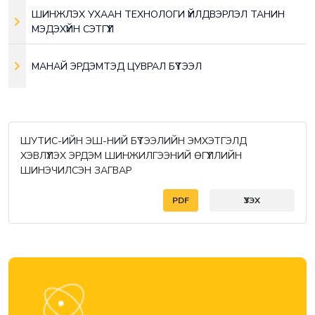
ШИНЖЛЭХ УХААН ТЕХНОЛОГИ ҮЙЛДВЭРЛЭЛ ТАНИН
МЭДЭХҮЙН СЭТГҮҮЛ
МАНАЙ ЭРДЭМТЭД ЦУВРАЛ БҮТЭЭЛ
ШУТИС-ИЙН ЭШ-НИЙ БҮТЭЭЛИЙН ЭМХЭТГЭЛД
ХЭВЛҮҮЛЭХ ЭРДЭМ ШИНЖИЛГЭЭНИЙ ӨГҮҮЛЛИЙН
ШИНЭЧИЛСЭН ЗАГВАР
PDF
ҮЗЭХ