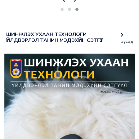
ШИНЖЛЭХ УХААН ТЕХНОЛОГИ
ҮЙЛДВЭРЛЭЛ ТАНИН МЭДЭХҮЙН СЭТГҮҮЛ
Бусад