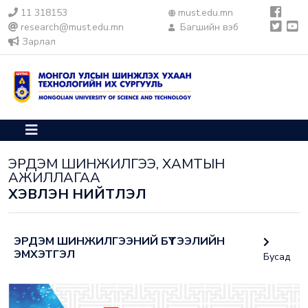
11 318153
must.edu.mn
research@must.edu.mn
Багшийн вэб
Зарлал
ЭРДЭМ ШИНЖИЛГЭЭ, ХАМТЫН
АЖИЛЛАГАА
ХЭВЛЭН НИЙТЛЭЛ
ЭРДЭМ ШИНЖИЛГЭЭНИЙ БҮТЭЭЛИЙН
ЭМХЭТГЭЛ
Бусад