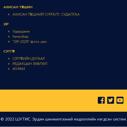
АХИСАН ТҮВШИН
АХИСАН ТҮВШНИЙ СУРГАЛТ, СУДАЛГАА
2IP
Удирдамж
Хөтөлбөр
"2IP-2025" фото үзэх
СЭТГҮҮЛ
СЭТГҮҮЛИЙН ДУГААР
РЕДАКЦЫН ЗӨВЛӨЛ
ЖУРАМ
© 2022 ШУТИС. Эрдэм шинжилгээний мэдээллийн нэгдсэн систем.