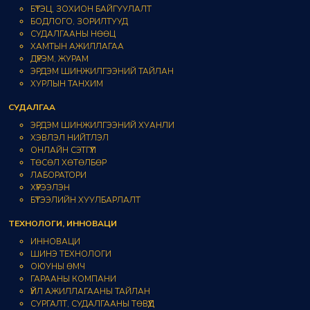
БҮТЭЦ, ЗОХИОН БАЙГУУЛАЛТ
БОДЛОГО, ЗОРИЛТУУД
СУДАЛГААНЫ НӨӨЦ
ХАМТЫН АЖИЛЛАГАА
ДҮРЭМ, ЖУРАМ
ЭРДЭМ ШИНЖИЛГЭЭНИЙ ТАЙЛАН
ХУРЛЫН ТАНХИМ
СУДАЛГАА
ЭРДЭМ ШИНЖИЛГЭЭНИЙ ХУАНЛИ
ХЭВЛЭЛ НИЙТЛЭЛ
ОНЛАЙН СЭТГҮҮЛ
ТӨСӨЛ ХӨТӨЛБӨР
ЛАБОРАТОРИ
ХҮРЭЭЛЭН
БҮТЭЭЛИЙН ХУУЛБАРЛАЛТ
ТЕХНОЛОГИ, ИННОВАЦИ
ИННОВАЦИ
ШИНЭ ТЕХНОЛОГИ
ОЮУНЫ ӨМЧ
ГАРААНЫ КОМПАНИ
ҮЙЛ АЖИЛЛАГААНЫ ТАЙЛАН
СУРГАЛТ, СУДАЛГААНЫ ТӨВҮҮД