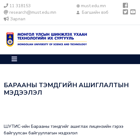
11 318153
must.edu.mn
research@must.edu.mn
Багшийн вэб
Зарлал
БАРААНЫ ТЭМДГИЙН АШИГЛАЛТЫН
МЭДЭЭЛЭЛ
ШУТИС-ийн Барааны тэмдгийг ашиглах лицензийн гэрээ
байгуулсан байгууллагын мэдээлэл