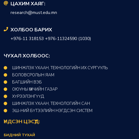
ЦАХИМ ХАЯГ:
research@must.edu.mn
ХОЛБОО БАРИХ
+976-11 318153 +976-11324590 (1030)
ЧУХАЛ ХОЛБООС:
ШИНЖЛЭХ УХААН, ТЕХНОЛОГИЙН ИХ СУРГУУЛЬ
БОЛОВСРОЛЫН ЯАМ
БАГШИЙН ВЭБ
ОЮУНЫ ӨМЧИЙН ГАЗАР​
ХҮРЭЭЛЭНГҮҮД​
ШИНЖЛЭХ УХААН, ТЕХНОЛОГИЙН САН​
ЭШ-НИЙ БҮТЭЭЛИЙН НЭГДСЭН СИСТЕМ
ҮНДСЭН ЦЭСҮҮД:
БИДНИЙ ТУХАЙ