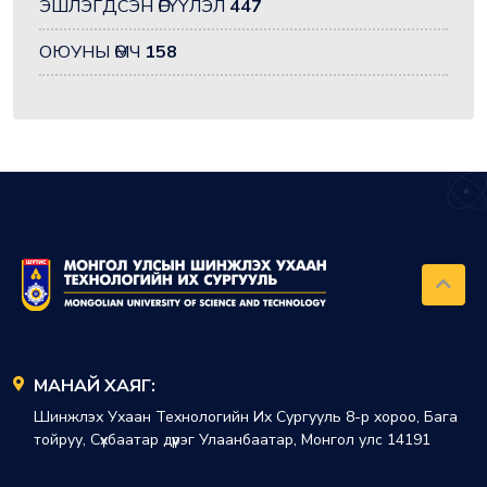
ЭШЛЭГДСЭН ӨГҮҮЛЭЛ
447
ОЮУНЫ ӨМЧ
158
МАНАЙ ХАЯГ:
Шинжлэх Ухаан Технологийн Их Сургууль 8-р хороо, Бага
тойруу, Сүхбаатар дүүрэг Улаанбаатар, Монгол улс 14191