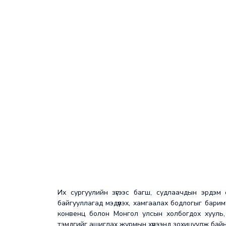
Их сургуулийн зүгээс багш, судлаачдын эрдэм 
байгууллагад мэдүүлэх, хамгаалах бодлогыг бари
конвенц болон Монгол улсын холбогдох хуул
тэмдгийг ашиглах журмын хүрээнд зохицуулж байн