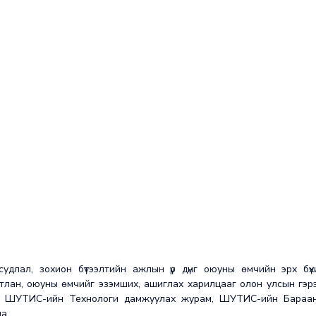
судлал, зохион бүтээлтийн ажлын үр дүнг оюуны өмчийн эрх бүх
мтлан, оюуны өмчийг эзэмших, ашиглах харилцааг олон улсын гэрэ
ь, ШУТИС-ийн Технологи дамжуулах журам, ШУТИС-ийн Бараа
а.