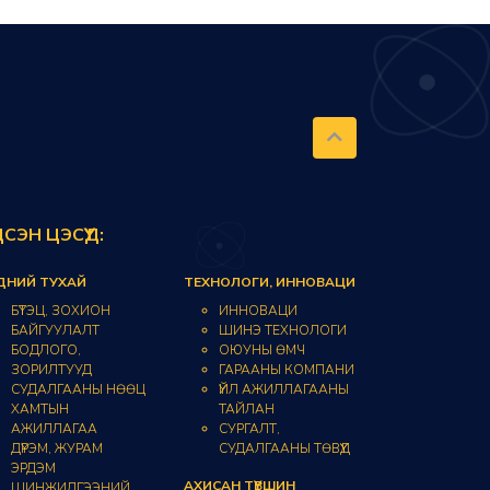
ДСЭН ЦЭСҮҮД:
ДНИЙ ТУХАЙ
ТЕХНОЛОГИ, ИННОВАЦИ
БҮТЭЦ, ЗОХИОН
ИННОВАЦИ
БАЙГУУЛАЛТ
ШИНЭ ТЕХНОЛОГИ
БОДЛОГО,
ОЮУНЫ ӨМЧ
ЗОРИЛТУУД
ГАРААНЫ КОМПАНИ
СУДАЛГААНЫ НӨӨЦ
ҮЙЛ АЖИЛЛАГААНЫ
ХАМТЫН
ТАЙЛАН
АЖИЛЛАГАА
СУРГАЛТ,
ДҮРЭМ, ЖУРАМ
СУДАЛГААНЫ ТӨВҮҮД
ЭРДЭМ
АХИСАН ТҮВШИН
ШИНЖИЛГЭЭНИЙ