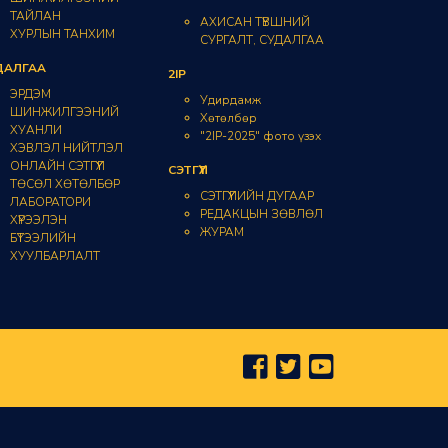
ТАЙЛАН
АХИСАН ТҮВШНИЙ
ХУРЛЫН ТАНХИМ
СУРГАЛТ, СУДАЛГАА
ДАЛГАА
2IP
ЭРДЭМ
Удирдамж
ШИНЖИЛГЭЭНИЙ
Хөтөлбөр
ХУАНЛИ
"2IP-2025" фото үзэх
ХЭВЛЭЛ НИЙТЛЭЛ
ОНЛАЙН СЭТГҮҮЛ
СЭТГҮҮЛ
ТӨСӨЛ ХӨТӨЛБӨР
СЭТГҮҮЛИЙН ДУГААР
ЛАБОРАТОРИ
РЕДАКЦЫН ЗӨВЛӨЛ
ХҮРЭЭЛЭН
ЖУРАМ
БҮТЭЭЛИЙН
ХУУЛБАРЛАЛТ