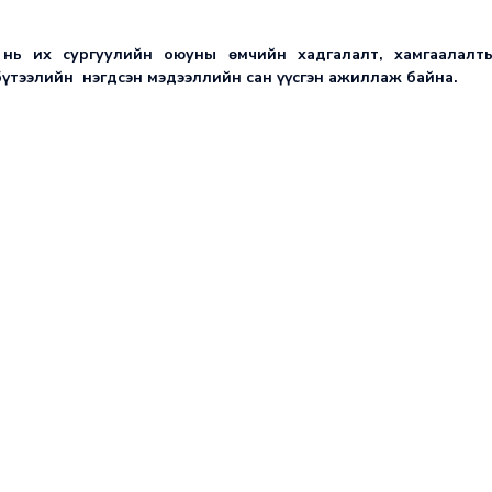
 нь их сургуулийн оюуны өмчийн хадгалалт, хамгаалалт
үтээлийн нэгдсэн мэдээллийн сан үүсгэн ажиллаж байна.