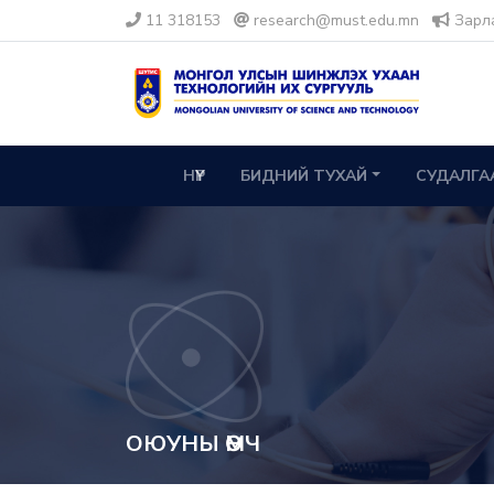
11 318153
research@must.edu.mn
Зарл
НҮҮР
БИДНИЙ ТУХАЙ
СУДАЛГА
ОЮУНЫ ӨМЧ