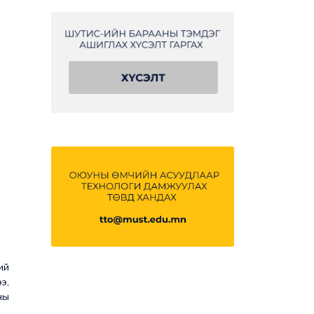
ий
э,
ны