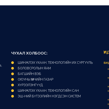
ҮН
ЧУХАЛ ХОЛБООС:
ШИНЖЛЭХ УХААН, ТЕХНОЛОГИЙН ИХ СУРГУУЛЬ
БИ
р,
БОЛОВСРОЛЫН ЯАМ
БАГШИЙН ВЭБ
ОЮУНЫ ӨМЧИЙН ГАЗАР​
ХҮРЭЭЛЭНГҮҮД​
ШИНЖЛЭХ УХААН, ТЕХНОЛОГИЙН САН​
ЭШ-НИЙ БҮТЭЭЛИЙН НЭГДСЭН СИСТЕМ