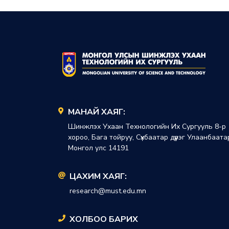
МАНАЙ ХАЯГ:
Шинжлэх Ухаан Технологийн Их Сургууль 8-р
хороо, Бага тойруу, Сүхбаатар дүүрэг Улаанбаата
Монгол улс 14191
ЦАХИМ ХАЯГ:
research@must.edu.mn
ХОЛБОО БАРИХ