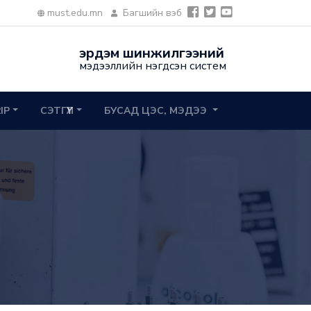
must.edu.mn
Багшийн вэб
эрдэм шинжилгээний
мэдээллийн нэгдсэн систем
2IP
СЭТГҮҮЛ
БУСАД ЦЭС, МЭДЭЭ