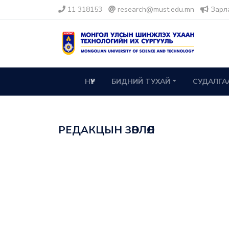
11 318153
research@must.edu.mn
Зарл
НҮҮР
БИДНИЙ ТУХАЙ
СУДАЛГА
РЕДАКЦЫН ЗӨВЛӨЛ