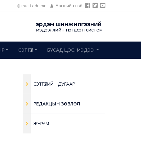
must.edu.mn
Багшийн вэб
эрдэм шинжилгээний
мэдээллийн нэгдсэн систем
2IP
СЭТГҮҮЛ
БУСАД ЦЭС, МЭДЭЭ
СЭТГҮҮЛИЙН ДУГААР
РЕДАКЦЫН ЗӨВЛӨЛ
ЖУРАМ