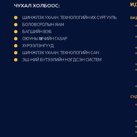
ҮН
ЧУХАЛ ХОЛБООС:
ШИНЖЛЭХ УХААН, ТЕХНОЛОГИЙН ИХ СУРГУУЛЬ
БИ
БОЛОВСРОЛЫН ЯАМ
БАГШИЙН ВЭБ
ОЮУНЫ ӨМЧИЙН ГАЗАР​
ХҮРЭЭЛЭНГҮҮД​
ШИНЖЛЭХ УХААН, ТЕХНОЛОГИЙН САН​
ЭШ-НИЙ БҮТЭЭЛИЙН НЭГДСЭН СИСТЕМ
СУ