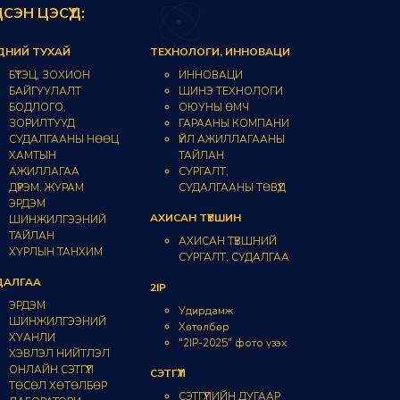
ДСЭН ЦЭСҮҮД:
ДНИЙ ТУХАЙ
ТЕХНОЛОГИ, ИННОВАЦИ
БҮТЭЦ, ЗОХИОН
ИННОВАЦИ
БАЙГУУЛАЛТ
ШИНЭ ТЕХНОЛОГИ
БОДЛОГО,
ОЮУНЫ ӨМЧ
ЗОРИЛТУУД
ГАРААНЫ КОМПАНИ
СУДАЛГААНЫ НӨӨЦ
ҮЙЛ АЖИЛЛАГААНЫ
ХАМТЫН
ТАЙЛАН
АЖИЛЛАГАА
СУРГАЛТ,
ДҮРЭМ, ЖУРАМ
СУДАЛГААНЫ ТӨВҮҮД
ЭРДЭМ
АХИСАН ТҮВШИН
ШИНЖИЛГЭЭНИЙ
ТАЙЛАН
АХИСАН ТҮВШНИЙ
ХУРЛЫН ТАНХИМ
СУРГАЛТ, СУДАЛГАА
ДАЛГАА
2IP
ЭРДЭМ
Удирдамж
ШИНЖИЛГЭЭНИЙ
Хөтөлбөр
ХУАНЛИ
"2IP-2025" фото үзэх
ХЭВЛЭЛ НИЙТЛЭЛ
ОНЛАЙН СЭТГҮҮЛ
СЭТГҮҮЛ
ТӨСӨЛ ХӨТӨЛБӨР
СЭТГҮҮЛИЙН ДУГААР