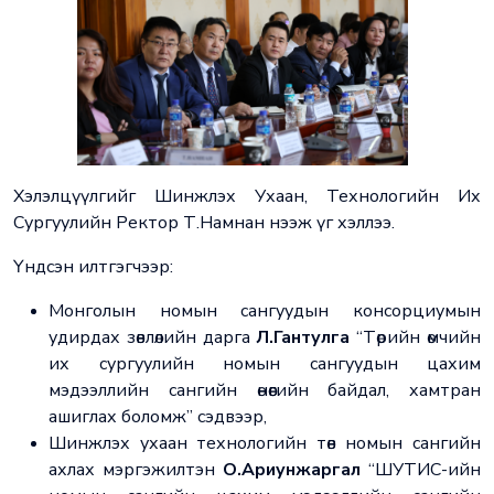
Хэлэлцүүлгийг Шинжлэх Ухаан, Технологийн Их
Сургуулийн Ректор Т.Намнан нээж үг хэллээ.
Үндсэн илтгэгчээр:
Монголын номын сангуудын консорциумын
удирдах зөвлөлийн дарга
Л.Гантулга
“Төрийн өмчийн
их сургуулийн номын сангуудын цахим
мэдээллийн сангийн өнөөгийн байдал, хамтран
ашиглах боломж” сэдвээр,
Шинжлэх ухаан технологийн төв номын сангийн
ахлах мэргэжилтэн
О.Ариунжаргал
“ШУТИС-ийн