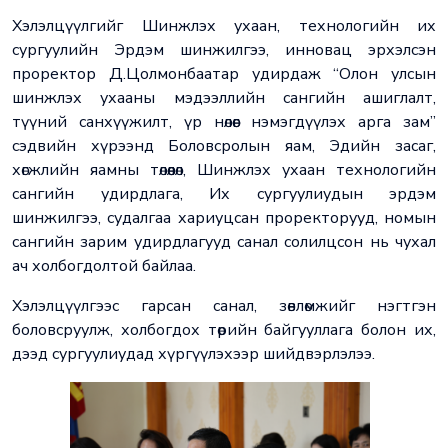
Хэлэлцүүлгийг Шинжлэх ухаан, технологийн их
сургуулийн Эрдэм шинжилгээ, инновац эрхэлсэн
проректор Д.Цолмонбаатар удирдаж “Олон улсын
шинжлэх ухааны мэдээллийн сангийн ашиглалт,
түүний санхүүжилт, үр нөлөөг нэмэгдүүлэх арга зам”
сэдвийн хүрээнд Боловсролын яам, Эдийн засаг,
хөгжлийн яамны төлөөлөл, Шинжлэх ухаан технологийн
сангийн удирдлага, Их сургуулиудын эрдэм
шинжилгээ, судалгаа хариуцсан проректорууд, номын
сангийн зарим удирдлагууд санал солилцсон нь чухал
ач холбогдолтой байлаа.
Хэлэлцүүлгээс гарсан санал, зөвлөмжийг нэгтгэн
боловсруулж, холбогдох төрийн байгууллага болон их,
дээд сургуулиудад хүргүүлэхээр шийдвэрлэлээ.