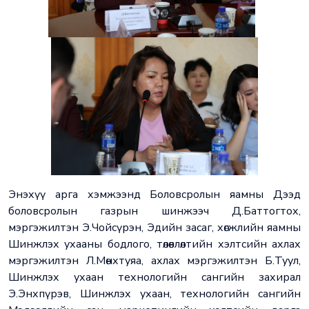
Энэхүү арга хэмжээнд Боловсролын яамны Дээд
боловсролын газрын шинжээч Д.Баттогтох,
мэргэжилтэн Э.Чойсүрэн, Эдийн засаг, хөгжлийн яамны
Шинжлэх ухааны бодлого, төлөвлөлтийн хэлтсийн ахлах
мэргэжилтэн Л.Мөнхтуяа, ахлах мэргэжилтэн Б.Туул,
Шинжлэх ухаан технологийн сангийн захирал
Э.Энхпүрэв, Шинжлэх ухаан, технологийн сангийн