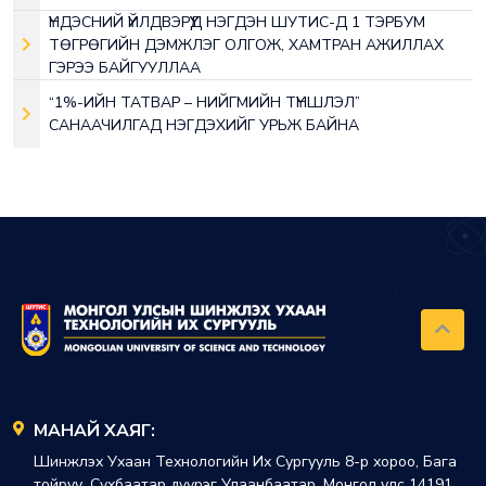
ҮНДЭСНИЙ ҮЙЛДВЭРҮҮД НЭГДЭН ШУТИС-Д 1 ТЭРБУМ
ТӨГРӨГИЙН ДЭМЖЛЭГ OЛГОЖ, ХАМТРАН АЖИЛЛАХ
ГЭРЭЭ БАЙГУУЛЛАА
“1%-ИЙН ТАТВАР – НИЙГМИЙН ТҮНШЛЭЛ”
САНААЧИЛГАД НЭГДЭХИЙГ УРЬЖ БАЙНА
МАНАЙ ХАЯГ:
Шинжлэх Ухаан Технологийн Их Сургууль 8-р хороо, Бага
тойруу, Сүхбаатар дүүрэг Улаанбаатар, Монгол улс 14191