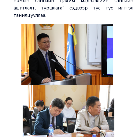
номын сангийн цахим мэдээллийн сангийн
ашиглалт, туршлага” сэдвээр тус тус илтгэл
танилцууллаа.