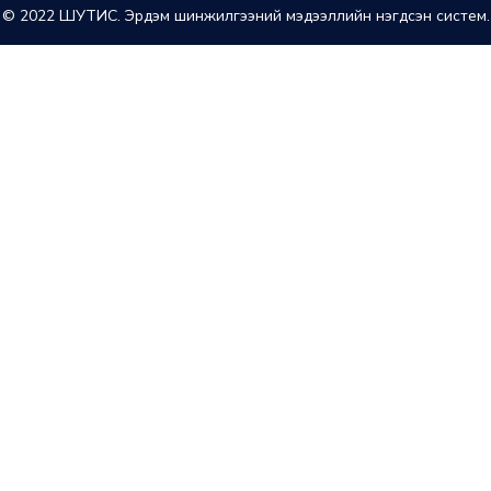
© 2022 ШУТИС. Эрдэм шинжилгээний мэдээллийн нэгдсэн систем.