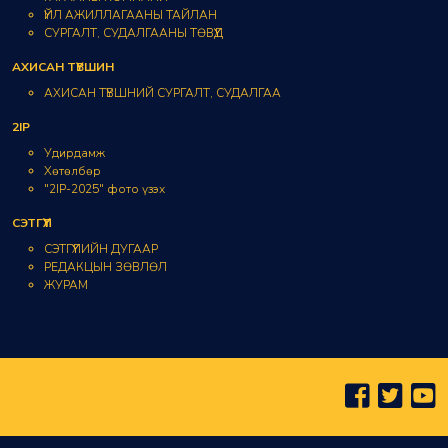
ҮЙЛ АЖИЛЛАГААНЫ ТАЙЛАН
СУРГАЛТ, СУДАЛГААНЫ ТӨВҮҮД
АХИСАН ТҮВШИН
АХИСАН ТҮВШНИЙ СУРГАЛТ, СУДАЛГАА
2IP
Удирдамж
Хөтөлбөр
"2IP-2025" фото үзэх
СЭТГҮҮЛ
СЭТГҮҮЛИЙН ДУГААР
РЕДАКЦЫН ЗӨВЛӨЛ
ЖУРАМ