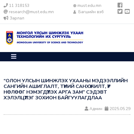
11 318153
must.edu.mn
research@must.edu.mn
Багшийн вэб
Зарлал
“ОЛОН УЛСЫН ШИНЖЛЭХ УХААНЫ МЭДЭЭЛЛИЙН
САНГИЙН АШИГЛАЛТ, ТҮҮНИЙ САНХҮҮЖИЛТ, ҮР
НӨЛӨӨГ НЭМЭГДҮҮЛЭХ АРГА ЗАМ” СЭДЭВТ
ХЭЛЭЛЦҮҮЛЭГ ЗОХИОН БАЙГУУЛАГДЛАА
Админ
2025.05.29