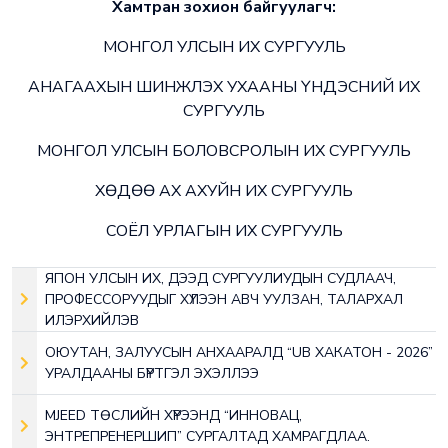
Хамтран зохион байгуулагч:
МОНГОЛ УЛСЫН ИХ СУРГУУЛЬ
АНАГААХЫН ШИНЖЛЭХ УХААНЫ ҮНДЭСНИЙ ИХ
СУРГУУЛЬ
МОНГОЛ УЛСЫН БОЛОВСРОЛЫН ИХ СУРГУУЛЬ
ХӨДӨӨ АХ АХУЙН ИХ СУРГУУЛЬ
СОЁЛ УРЛАГЫН ИХ СУРГУУЛЬ
ЯПОН УЛСЫН ИХ, ДЭЭД СУРГУУЛИУДЫН СУДЛААЧ,
ПРОФЕССОРУУДЫГ ХҮЛЭЭН АВЧ УУЛЗАН, ТАЛАРХАЛ
ИЛЭРХИЙЛЭВ
ОЮУТАН, ЗАЛУУСЫН АНХААРАЛД “UB ХАКАТОН - 2026”
УРАЛДААНЫ БҮРТГЭЛ ЭХЭЛЛЭЭ
MJEED ТӨСЛИЙН ХҮРЭЭНД “ИННОВАЦ,
ЭНТРЕПРЕНЕРШИП” СУРГАЛТАД ХАМРАГДЛАА.