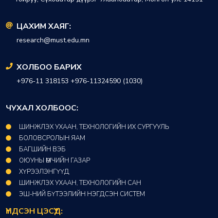
ЦАХИМ ХАЯГ:
research@must.edu.mn
ХОЛБОО БАРИХ
+976-11 318153 +976-11324590 (1030)
ЧУХАЛ ХОЛБООС:
ШИНЖЛЭХ УХААН, ТЕХНОЛОГИЙН ИХ СУРГУУЛЬ
БОЛОВСРОЛЫН ЯАМ
БАГШИЙН ВЭБ
ОЮУНЫ ӨМЧИЙН ГАЗАР​
ХҮРЭЭЛЭНГҮҮД​
ШИНЖЛЭХ УХААН, ТЕХНОЛОГИЙН САН​
ЭШ-НИЙ БҮТЭЭЛИЙН НЭГДСЭН СИСТЕМ
ҮНДСЭН ЦЭСҮҮД: