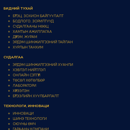
БИДНИЙ ТУХАЙ
БҮТЭЦ, ЗОХИОН БАЙГУУЛАЛТ
БОДЛОГО, ЗОРИЛТУУД
СУДАЛГААНЫ НӨӨЦ
ХАМТЫН АЖИЛЛАГАА
ДҮРЭМ, ЖУРАМ
ЭРДЭМ ШИНЖИЛГЭЭНИЙ ТАЙЛАН
ХУРЛЫН ТАНХИМ
СУДАЛГАА
ЭРДЭМ ШИНЖИЛГЭЭНИЙ ХУАНЛИ
ХЭВЛЭЛ НИЙТЛЭЛ
ОНЛАЙН СЭТГҮҮЛ
ТӨСӨЛ ХӨТӨЛБӨР
ЛАБОРАТОРИ
ХҮРЭЭЛЭН
БҮТЭЭЛИЙН ХУУЛБАРЛАЛТ
ТЕХНОЛОГИ, ИННОВАЦИ
ИННОВАЦИ
ШИНЭ ТЕХНОЛОГИ
ОЮУНЫ ӨМЧ
ГАРААНЫ КОМПАНИ