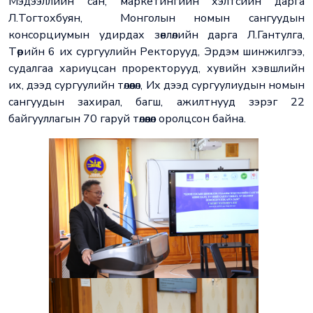
Мэдээллийн сан, маркетингийн хэлтсийн дарга
Л.Тогтохбуян, Монголын номын сангуудын
консорциумын удирдах зөвлөлийн дарга Л.Гантулга,
Төрийн 6 их сургуулийн Ректорууд, Эрдэм шинжилгээ,
судалгаа хариуцсан проректорууд, хувийн хэвшлийн
их, дээд сургуулийн төлөөлөл, Их дээд сургуулиудын номын
сангуудын захирал, багш, ажилтнууд зэрэг 22
байгууллагын 70 гаруй төлөөлөл оролцсон байна.