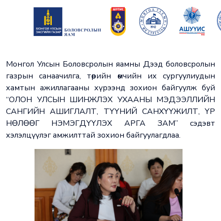
Монгол Улсын Боловсролын яамны Дээд боловсролын
газрын санаачилга, төрийн өмчийн их сургуулиудын
хамтын ажиллагааны хүрээнд зохион байгуулж буй
“ОЛОН УЛСЫН ШИНЖЛЭХ УХААНЫ МЭДЭЭЛЛИЙН
САНГИЙН АШИГЛАЛТ, ТҮҮНИЙ САНХҮҮЖИЛТ, ҮР
НӨЛӨӨГ НЭМЭГДҮҮЛЭХ АРГА ЗАМ” сэдэвт
хэлэлцүүлэг амжилттай зохион байгуулагдлаа.