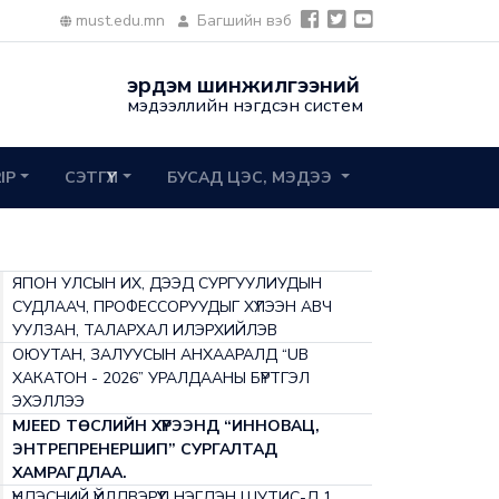
must.edu.mn
Багшийн вэб
эрдэм шинжилгээний
мэдээллийн нэгдсэн систем
2IP
СЭТГҮҮЛ
БУСАД ЦЭС, МЭДЭЭ
ЯПОН УЛСЫН ИХ, ДЭЭД СУРГУУЛИУДЫН
СУДЛААЧ, ПРОФЕССОРУУДЫГ ХҮЛЭЭН АВЧ
УУЛЗАН, ТАЛАРХАЛ ИЛЭРХИЙЛЭВ
ОЮУТАН, ЗАЛУУСЫН АНХААРАЛД “UB
ХАКАТОН - 2026” УРАЛДААНЫ БҮРТГЭЛ
ЭХЭЛЛЭЭ
MJEED ТӨСЛИЙН ХҮРЭЭНД “ИННОВАЦ,
ЭНТРЕПРЕНЕРШИП” СУРГАЛТАД
ХАМРАГДЛАА.
ҮНДЭСНИЙ ҮЙЛДВЭРҮҮД НЭГДЭН ШУТИС-Д 1