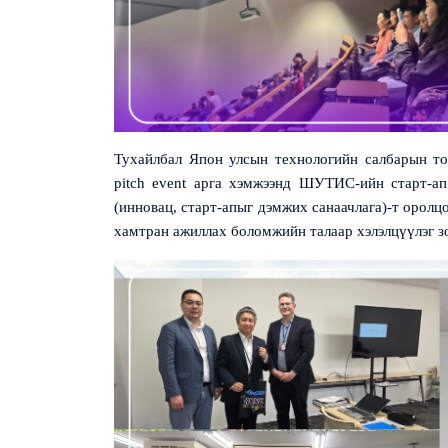
Тухайлбал Япон улсын технологийн салбарын то
pitch event
арга хэмжээнд ШУТИС-ийн старт-ап 
(
инновац, старт-апыг дэмжих санаачлага
)
-т оролц
хамтран ажиллах боломжийн талаар хэлэлцүүлэг з