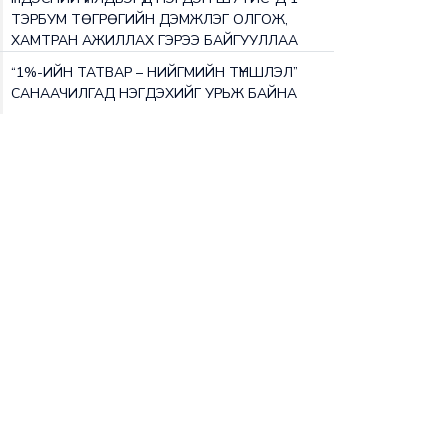
ТЭРБУМ ТӨГРӨГИЙН ДЭМЖЛЭГ OЛГОЖ,
ХАМТРАН АЖИЛЛАХ ГЭРЭЭ БАЙГУУЛЛАА
“1%-ИЙН ТАТВАР – НИЙГМИЙН ТҮНШЛЭЛ”
САНААЧИЛГАД НЭГДЭХИЙГ УРЬЖ БАЙНА