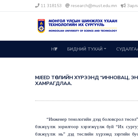
11 318153
research@must.edu.mn
Зарл
НҮҮР
БИДНИЙ ТУХАЙ
СУДАЛГА
MJEED ТӨСЛИЙН ХҮРЭЭНД “ИННОВАЦ, 
ХАМРАГДЛАА.
“Инженер тенологийн дээд боловсрол төсөл
бэхжүүлэх зорилгоор хэрэгжүүлж буй “Их сург
бэхжүүлэх нь” дэд төслийн хүрээнд
зэргийн б