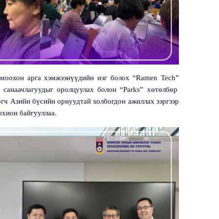
моохон арга хэмжээнүүдийн нэг болох “
Ramen Tech
”
санаачлагуудыг оролцуулах
болон “
Parks
” хөтөлбөр
огч Азийн бүсийн орнуудтай холбогдон ажиллах зэргээр
охион байгууллаа.