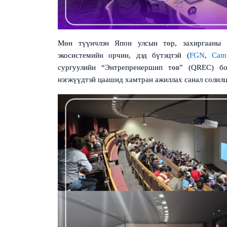
Мөн түүнчлэн Япон улсын төр, захиргааны б
экосистемийн орчин, дэд бүтэцтэй
(
FGN
,
Cam
сургуулийн “Энтрепренершип төв”
(QREC)
бо
нэгжүүдтэй цаашид хамтран ажиллах санал солилц