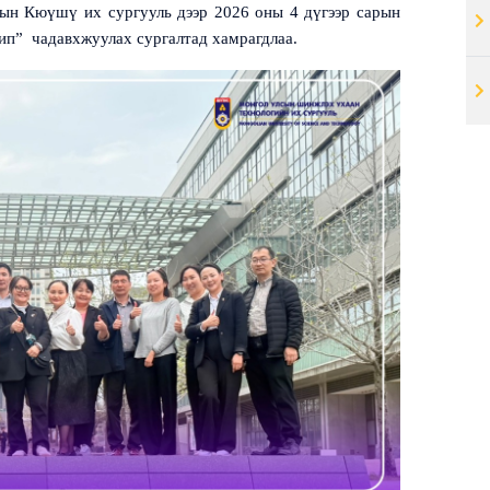
ын Кюүшү их сургууль дээр 2026 оны 4 дүгээр сарын
ип” чадавхжуулах сургалтад хамрагдлаа.