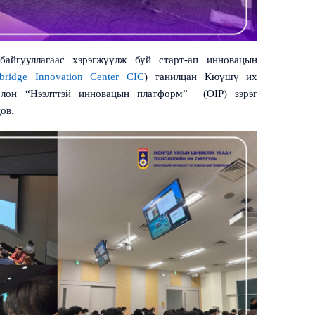
айгууллагаас хэрэгжүүлж буй старт-ап инновацын
bridge Innovation Center CIC
)
танилцан Кюүшү их
лон “Нээлттэй инновацын платформ”
(OIP)
зэрэг
ов.