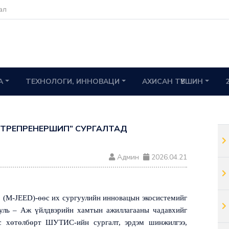
ал
А
ТЕХНОЛОГИ, ИННОВАЦИ
АХИСАН ТҮВШИН
ЭНТРЕПРЕНЕРШИП” СУРГАЛТАД
Админ
2026.04.21
”
(M-JEED)-
өөс их сургуулийн инновацын экосистемийг
ууль – Аж үйлдвэрийн хамтын ажиллагааны чадавхийг
ус хөтөлбөрт ШУТИС-ийн сургалт, эрдэм шинжилгээ,