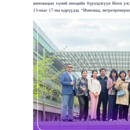
инновацын хүний нөөцийн бүрэлдэхүүн Япон улс
13-наас 17-ны өдрүүдэд “Инновац, энтрепренерш