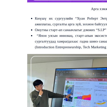
Арга хэмж
Кюүшү их сургуулийн “Хуан Роберт Эн
ажиллагаа, сургалты арга зүй, зохион байгуу
Оюутны старт-ап санаачлагыг дэмжих “
S.I.P
”
“Япон улсын инновац, старт-апын экосист
сургалтуудад хамрагдахаас гадна шинэ санаа
(Introduction Entrepreneurship, Tech Marketin