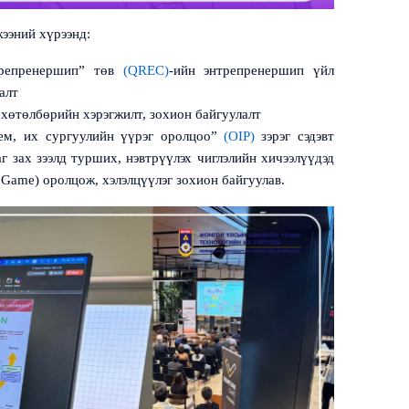
ээний хүрээнд
:
трепренершип” төв
(QREC)
-
ийн энтрепренершип үйл
лалт
 хөтөлбөрийн хэрэгжилт, зохион байгуулалт
ем, их сургуулийн үүрэг оролцоо”
(OIP)
зэрэг сэдэвт
г зах зээлд турших, нэвтрүүлэх чиглэлийн хичээлүүдэд
g Game)
оролцож, хэлэлцүүлэг зохион байгуулав.