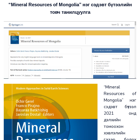
“Mineral Resources of Mongolia”
нэг сэдэвт бүтээлийн
товч танилцуулга
“Mineral
Resources of
Mongolia” нэг
сэдэвт бүтээл
2021 онд
дэлхийн
томоохон
хэвлэлийн
газар болох