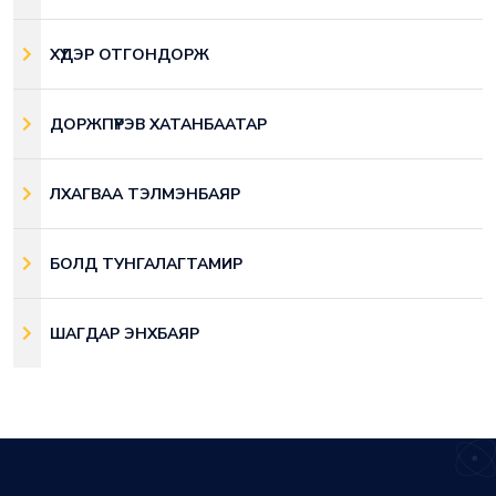
ХҮДЭР ОТГОНДОРЖ
ДОРЖПҮРЭВ ХАТАНБААТАР
ЛХАГВАА ТЭЛМЭНБАЯР
БОЛД ТУНГАЛАГТАМИР
ШАГДАР ЭНХБАЯР