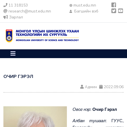
11 318153
must.edu.mn
research@must.edu.mn
Багшийн вэб
Зарлал
ОЧИР ГЭРЭЛ
Админ
2022.09.06
Овог нэр
:
Очир Гэрэл
Албан тушаал
: ГУУС,