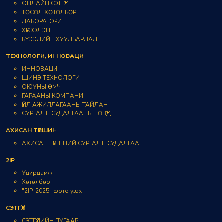
ОНЛАЙН СЭТГҮҮЛ
ТӨСӨЛ ХӨТӨЛБӨР
ЛАБОРАТОРИ
ХҮРЭЭЛЭН
БҮТЭЭЛИЙН ХУУЛБАРЛАЛТ
ТЕХНОЛОГИ, ИННОВАЦИ
ИННОВАЦИ
ШИНЭ ТЕХНОЛОГИ
ОЮУНЫ ӨМЧ
ГАРААНЫ КОМПАНИ
ҮЙЛ АЖИЛЛАГААНЫ ТАЙЛАН
СУРГАЛТ, СУДАЛГААНЫ ТӨВҮҮД
АХИСАН ТҮВШИН
АХИСАН ТҮВШНИЙ СУРГАЛТ, СУДАЛГАА
2IP
Удирдамж
Хөтөлбөр
"2IP-2025" фото үзэх
СЭТГҮҮЛ
СЭТГҮҮЛИЙН ДУГААР