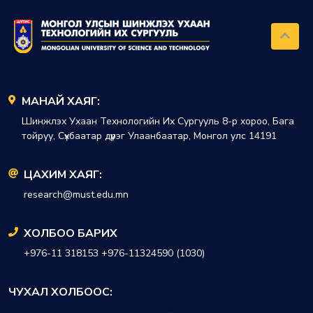
МАНАЙ ХАЯГ:
Шинжлэх Ухаан Технологийн Их Сургууль 8-р хороо, Бага
тойруу, Сүхбаатар дүүрэг Улаанбаатар, Монгол улс 14191
ЦАХИМ ХАЯГ:
research@must.edu.mn
ХОЛБОО БАРИХ
+976-11 318153 +976-11324590 (1030)
ЧУХАЛ ХОЛБООС: