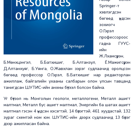
Springer-т
хэвлэгдсэн
бөгөөд үндсэн
зохиогч
О.Гэрэл
профессороос
гадна ГУУС-
ийн
Ж.Лхамсүрэн,
Б.Мөнхцэнгэл, Б.Батхишиг, Б.Алтанзул, Ё.Мажигсүрэн
Д.Алтанхуяг, Б.Уянга, О.Жавхлан зэрэг судлаачид оролцсон
бөгөөд профессор О.Гэрэл, Б.Батхишиг нар редакторлан
ажиллаж, байгалийн ухааны салбарын олон улсын тавцанд
танигдсан ШУТИС-ийн анхны бүтээл болсон байна.
Уг бүтээл нь Монголын геологи, металлогени, Металл ашигт
малтмал, Металл бус ашигт малтмал, Энергийн ба шатах ашигт
малтмал гэсэн 4 үндсэн хэсэгтэй, 14 бүлэгтэй, 461 хуудастай, 132
зураг схемтэй ном юм. ШУТИС-ийн дээрх судлаачид 13 бүлэг
дээр ажилласан байна.