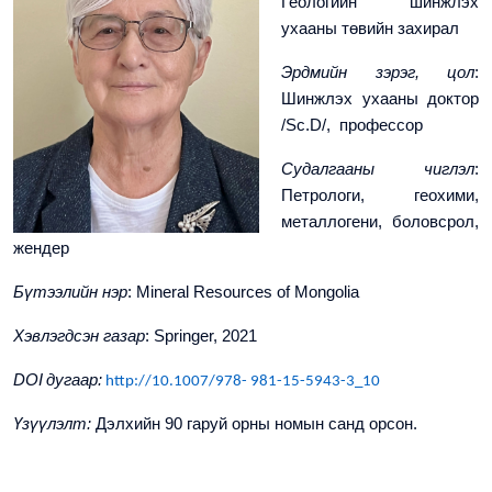
Геологийн шинжлэх
ухааны төвийн захирал
Эрдмийн зэрэг, цол
:
Шинжлэх ухааны доктор
/
Sc
.D/, профессор
Судалгааны чиглэл
:
Петрологи, геохими,
металлогени, боловсрол,
жендер
Бүтээлийн нэр
:
Mineral Resources of Mongolia
Хэвлэгдсэн газар
:
Springer, 2021
DOI
дугаар:
http://10.1007/978- 981-15-5943-3_10
Үзүүлэлт:
Дэлхийн 90 гаруй орны номын санд орсон.