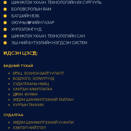
ШИНЖЛЭХ УХААН, ТЕХНОЛОГИЙН ИХ СУРГУУЛЬ
БОЛОВСРОЛЫН ЯАМ
БАГШИЙН ВЭБ
ОЮУНЫ ӨМЧИЙН ГАЗАР​
ХҮРЭЭЛЭНГҮҮД​
ШИНЖЛЭХ УХААН, ТЕХНОЛОГИЙН САН​
ЭШ-НИЙ БҮТЭЭЛИЙН НЭГДСЭН СИСТЕМ
ҮНДСЭН ЦЭСҮҮД:
БИДНИЙ ТУХАЙ
БҮТЭЦ, ЗОХИОН БАЙГУУЛАЛТ
БОДЛОГО, ЗОРИЛТУУД
СУДАЛГААНЫ НӨӨЦ
ХАМТЫН АЖИЛЛАГАА
ДҮРЭМ, ЖУРАМ
ЭРДЭМ ШИНЖИЛГЭЭНИЙ ТАЙЛАН
ХУРЛЫН ТАНХИМ
СУДАЛГАА
ЭРДЭМ ШИНЖИЛГЭЭНИЙ ХУАНЛИ
ХЭВЛЭЛ НИЙТЛЭЛ