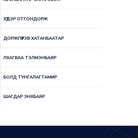
ХҮДЭР ОТГОНДОРЖ
ДОРЖПҮРЭВ ХАТАНБААТАР
ЛХАГВАА ТЭЛМЭНБАЯР
БОЛД ТУНГАЛАГТАМИР
ШАГДАР ЭНХБАЯР