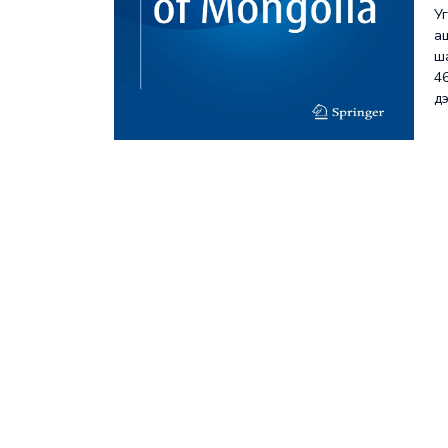
У
а
ша
4
д