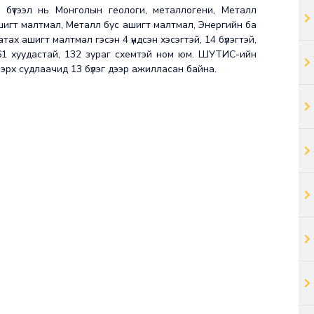
г бүтээл нь Монголын геологи, металлогени, Металл
шигт малтмал, Металл бус ашигт малтмал, Энергийн ба
тах ашигт малтмал гэсэн 4 үндсэн хэсэгтэй, 14 бүлэгтэй,
61 хуудастай, 132 зураг схемтэй ном юм. ШУТИС-ийн
ээрх судлаачид 13 бүлэг дээр ажилласан байна.