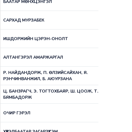
БААТАР МӨНХЦЭНГЭЛ
САРХАД МУРЗАБЕК
ИШДОРЖИЙН ЦЭРЭН-ОНОЛТ
АЛТАНГЭРЭЛ АМАРЖАРГАЛ
Р. НАЙДАНДОРЖ, П. ӨЛЗИЙСАЙХАН, Я.
РЭНЧИНВАНЖИЛ, Б. АЮУРЗАНА
Ц. БАНЗРАГЧ, Э. ТОГТОХБАЯР, Ш. ЦООЖ, Т.
БЯМБАДОРЖ
ОЧИР ГЭРЭЛ
ХҮРЭЛБААТАР ЗАГАРЗҮСЭМ