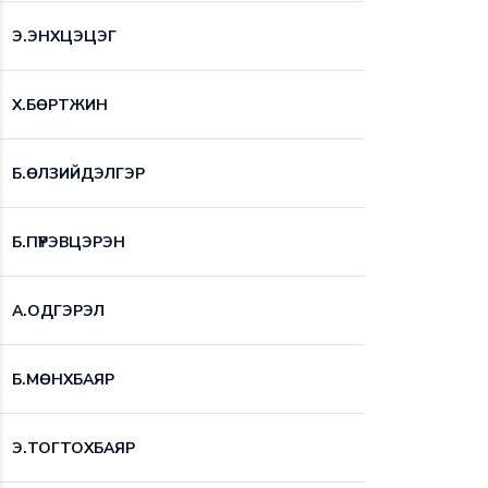
Э.ЭНХЦЭЦЭГ
Х.БӨРТЖИН
Б.ӨЛЗИЙДЭЛГЭР
Б.ПҮРЭВЦЭРЭН
А.ОДГЭРЭЛ
Б.МӨНХБАЯР
Э.ТОГТОХБАЯР