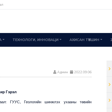
ал
А
ТЕХНОЛОГИ, ИННОВАЦИ
АХИСАН ТҮВШИН
Админ
2022.09.06
ир Гэрэл
аал
: ГУУС, Геологийн шинжлэх ухааны төвийн