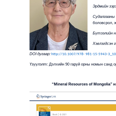
Эрдмийн зэрэ
Судалгаан
боловсрол, 
Бүтээлийн н
Хэвлэгдсэн г
DOI
дугаар:
http://10.1007/978- 981-15-5943-3_10
Үзүүлэлт:
Дэлхийн 90 гаруй орны номын санд о
“Mineral Resources of Mongolia”
н