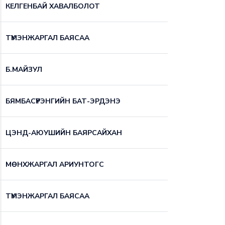
КЕЛГЕНБАЙ ХАВАЛБОЛОТ
ТҮМЭНЖАРГАЛ БАЯСАА
Б.МАЙЗУЛ
БЯМБАСҮРЭНГИЙН БАТ-ЭРДЭНЭ
ЦЭНД-АЮУШИЙН БАЯРСАЙХАН
МӨНХЖАРГАЛ АРИУНТОГС
ТҮМЭНЖАРГАЛ БАЯСАА