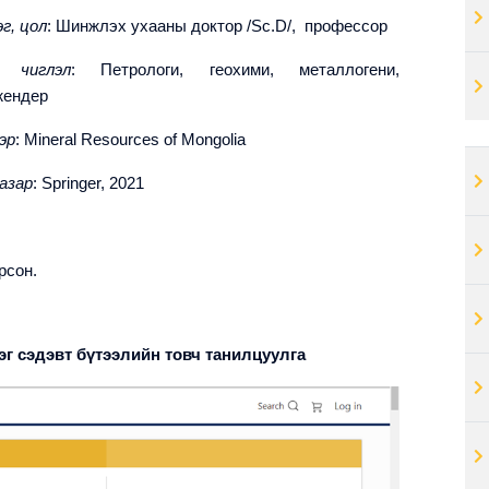
г, цол
: Шинжлэх ухааны доктор /
Sc
.D/, профессор
ы чиглэл
: Петрологи, геохими, металлогени,
жендер
эр
:
Mineral Resources of Mongolia
азар
:
Springer, 2021
рсон.
эг сэдэвт бүтээлийн товч танилцуулга