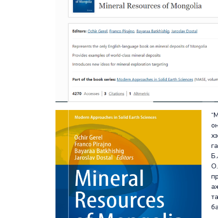
“
о
х
г
Б
О
п
а
т
б