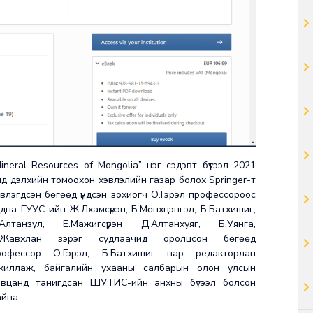
Mineral Resources of Mongolia” нэг сэдэвт бүтээл 2021
нд дэлхийн томоохон хэвлэлийн газар болох Springer-т
эвлэгдсэн бөгөөд үндсэн зохиогч О.Гэрэл профессороос
адна ГУУС-ийн Ж.Лхамсүрэн, Б.Мөнхцэнгэл, Б.Батхишиг,
.Алтанзул, Ё.Мажигсүрэн Д.Алтанхуяг, Б.Уянга,
.Жавхлан зэрэг судлаачид оролцсон бөгөөд
рофессор О.Гэрэл, Б.Батхишиг нар редакторлан
жиллаж, байгалийн ухааны салбарын олон улсын
авцанд танигдсан ШУТИС-ийн анхны бүтээл болсон
айна.