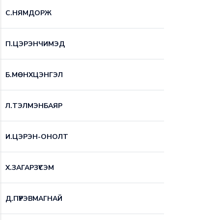
С.НЯМДОРЖ
П.ЦЭРЭНЧИМЭД
Б.МӨНХЦЭНГЭЛ
Л.ТЭЛМЭНБАЯР
И.ЦЭРЭН-ОНОЛТ
Х.ЗАГАРЗҮСЭМ
Д.ПҮРЭВМАГНАЙ