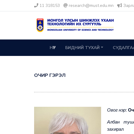
11 318153
research@must.edu.mn
Зарл
НҮҮР
БИДНИЙ ТУХАЙ
СУДАЛГА
ОЧИР ГЭРЭЛ
Овог нэр
:
Оч
Албан туш
захирал