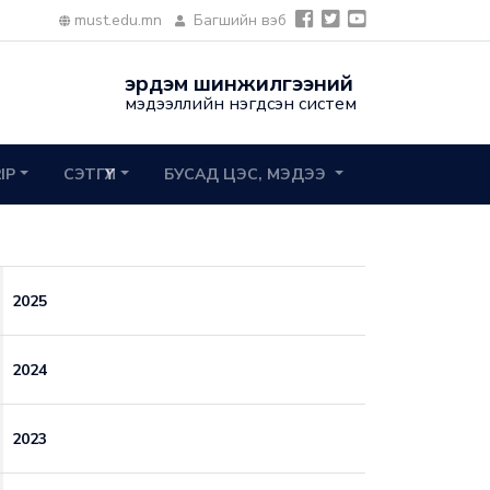
must.edu.mn
Багшийн вэб
эрдэм шинжилгээний
мэдээллийн нэгдсэн систем
2IP
СЭТГҮҮЛ
БУСАД ЦЭС, МЭДЭЭ
2025
2024
2023