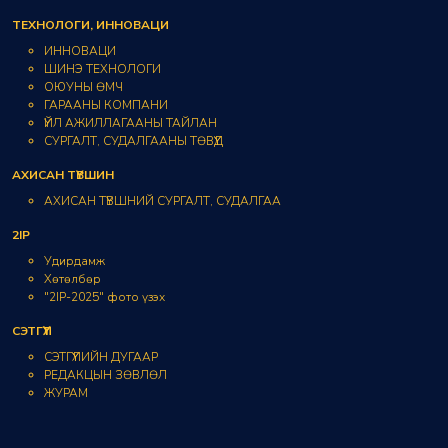
ТЕХНОЛОГИ, ИННОВАЦИ
ИННОВАЦИ
ШИНЭ ТЕХНОЛОГИ
ОЮУНЫ ӨМЧ
ГАРААНЫ КОМПАНИ
ҮЙЛ АЖИЛЛАГААНЫ ТАЙЛАН
СУРГАЛТ, СУДАЛГААНЫ ТӨВҮҮД
АХИСАН ТҮВШИН
АХИСАН ТҮВШНИЙ СУРГАЛТ, СУДАЛГАА
2IP
Удирдамж
Хөтөлбөр
"2IP-2025" фото үзэх
СЭТГҮҮЛ
СЭТГҮҮЛИЙН ДУГААР
РЕДАКЦЫН ЗӨВЛӨЛ
ЖУРАМ