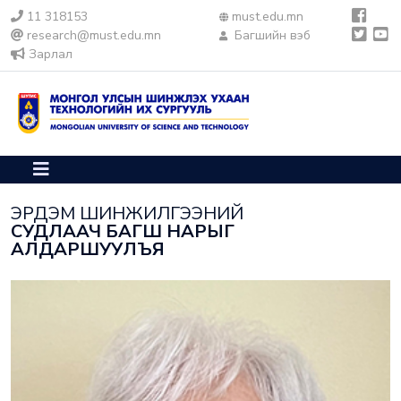
11 318153
must.edu.mn
research@must.edu.mn
Багшийн вэб
Зарлал
ЭРДЭМ ШИНЖИЛГЭЭНИЙ
СУДЛААЧ БАГШ НАРЫГ
АЛДАРШУУЛЪЯ