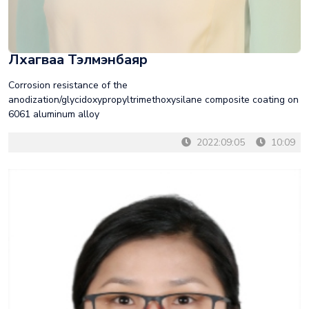
Лхагваа Тэлмэнбаяр
Corrosion resistance of the
anodization/glycidoxypropyltrimethoxysilane composite coating on
6061 aluminum alloy
2022:09:05
10:09