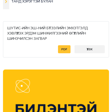
ТАНД ХЭРЭГТЭЙ БУЛАН
ШУТИС-ИЙН ЭШ-НИЙ БҮТЭЭЛИЙН ЭМХЭТГЭЛД
ХЭВЛҮҮЛЭХ ЭРДЭМ ШИНЖИЛГЭЭНИЙ ӨГҮҮЛЛИЙН
ШИНЭЧИЛСЭН ЗАГВАР
PDF
ҮЗЭХ