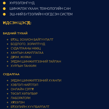
ХҮРЭЭЛЭНГҮҮД​
ШИНЖЛЭХ УХААН, ТЕХНОЛОГИЙН САН​
ЭШ-НИЙ БҮТЭЭЛИЙН НЭГДСЭН СИСТЕМ
ҮНДСЭН ЦЭСҮҮД:
БИДНИЙ ТУХАЙ
БҮТЭЦ, ЗОХИОН БАЙГУУЛАЛТ
БОДЛОГО, ЗОРИЛТУУД
СУДАЛГААНЫ НӨӨЦ
ХАМТЫН АЖИЛЛАГАА
ДҮРЭМ, ЖУРАМ
ЭРДЭМ ШИНЖИЛГЭЭНИЙ ТАЙЛАН
ХУРЛЫН ТАНХИМ
СУДАЛГАА
ЭРДЭМ ШИНЖИЛГЭЭНИЙ ХУАНЛИ
ХЭВЛЭЛ НИЙТЛЭЛ
ОНЛАЙН СЭТГҮҮЛ
ТӨСӨЛ ХӨТӨЛБӨР
ЛАБОРАТОРИ
ХҮРЭЭЛЭН
БҮТЭЭЛИЙН ХУУЛБАРЛАЛТ