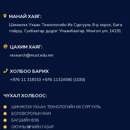
МАНАЙ ХАЯГ:
Шинжлэх Ухаан Технологийн Их Сургууль 8-р хороо, Бага
тойруу, Сүхбаатар дүүрэг Улаанбаатар, Монгол улс 14191
ЦАХИМ ХАЯГ:
research@must.edu.mn
ХОЛБОО БАРИХ
+976-11 318153 +976-11324590 (1030)
ЧУХАЛ ХОЛБООС:
ШИНЖЛЭХ УХААН, ТЕХНОЛОГИЙН ИХ СУРГУУЛЬ
БОЛОВСРОЛЫН ЯАМ
БАГШИЙН ВЭБ
ОЮУНЫ ӨМЧИЙН ГАЗАР​