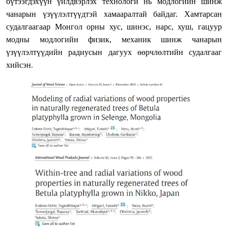
бүтээгдэхүүн үйлдвэрлэх технологи нь модлогийн шинж
чанарын үзүүлэлтүүдтэй хамааралтай байдаг. Хамтарсан
судалгаагаар Монгол орны хус, шинэс, нарс, хуш, гацуур
модны модлогийн физик, механик шинж чанарын
үзүүлэлтүүдийн радиусын дагуух өөрчлөлтийн судалгааг
хийсэн
.