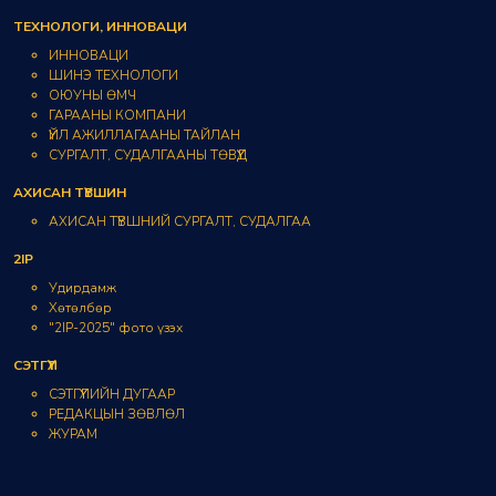
ТЕХНОЛОГИ, ИННОВАЦИ
ИННОВАЦИ
ШИНЭ ТЕХНОЛОГИ
ОЮУНЫ ӨМЧ
ГАРААНЫ КОМПАНИ
ҮЙЛ АЖИЛЛАГААНЫ ТАЙЛАН
СУРГАЛТ, СУДАЛГААНЫ ТӨВҮҮД
АХИСАН ТҮВШИН
АХИСАН ТҮВШНИЙ СУРГАЛТ, СУДАЛГАА
2IP
Удирдамж
Хөтөлбөр
"2IP-2025" фото үзэх
СЭТГҮҮЛ
СЭТГҮҮЛИЙН ДУГААР
РЕДАКЦЫН ЗӨВЛӨЛ
ЖУРАМ