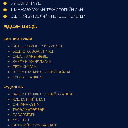
ХҮРЭЭЛЭНГҮҮД​
ШИНЖЛЭХ УХААН, ТЕХНОЛОГИЙН САН​
ЭШ-НИЙ БҮТЭЭЛИЙН НЭГДСЭН СИСТЕМ
ҮНДСЭН ЦЭСҮҮД:
БИДНИЙ ТУХАЙ
БҮТЭЦ, ЗОХИОН БАЙГУУЛАЛТ
БОДЛОГО, ЗОРИЛТУУД
СУДАЛГААНЫ НӨӨЦ
ХАМТЫН АЖИЛЛАГАА
ДҮРЭМ, ЖУРАМ
ЭРДЭМ ШИНЖИЛГЭЭНИЙ ТАЙЛАН
ХУРЛЫН ТАНХИМ
СУДАЛГАА
ЭРДЭМ ШИНЖИЛГЭЭНИЙ ХУАНЛИ
ХЭВЛЭЛ НИЙТЛЭЛ
ОНЛАЙН СЭТГҮҮЛ
ТӨСӨЛ ХӨТӨЛБӨР
ЛАБОРАТОРИ
ХҮРЭЭЛЭН
БҮТЭЭЛИЙН ХУУЛБАРЛАЛТ