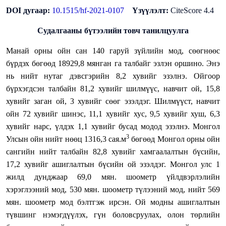
DOI дугаар:
10.1515/hf-2021-0107
Үзүүлэлт:
CiteScore 4.4
Судалгааны бүтээлийн товч танилцуулга
Манай орны ойн сан 140 гаруй зүйлийн мод, сөөгнөөс
бүрдэх бөгөөд 18929,8 мянган га талбайг эзлэн оршино. Энэ
нь нийт нутаг дэвсгэрийн 8,2 хувийг эзэлнэ. Ойгоор
бүрхэгдсэн талбайн 81,2 хувийг шилмүүс, навчит ой, 15,8
хувийг заган ой, 3 хувийг сөөг эзэлдэг. Шилмүүст, навчит
ойн 72 хувийг шинэс, 11,1 хувийг хус, 9,5 хувийг хуш, 6,3
хувийг нарс, үлдэх 1,1 хувийг бусад модод эзэлнэ.
Монгол
3
Улсын ойн нийт нөөц 1316,3 сая.м
бөгөөд Монгол орны ойн
сангийн нийт талбайн 82,8 хувийг хамгаалалтын бүсийн,
17,2 хувийг ашиглалтын бүсийн ой эзэлдэг.
Монгол улс 1
жилд дунджаар 69,0 мян. шоометр үйлдвэрлэлийн
хэрэглээний мод, 530 мян. шоометр түлээний мод, нийт 569
мян. шоометр мод бэлтгэж ирсэн.
Ой модны ашиглалтын
түвшинг нэмэгдүүлэх, гүн боловсруулах, олон төрлийн