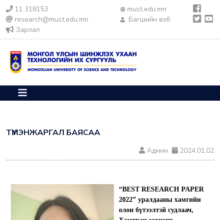
11 318153
must.edu.mn
research@must.edu.mn
Багшийн вэб
Зарлал
ТҮМЭНЖАРГАЛ БАЯСАА
Админ
2024.01.02
“BEST RESEARCH PAPER
2022” уралдааны хамгийн
олон бүтээлтэй судлаач,