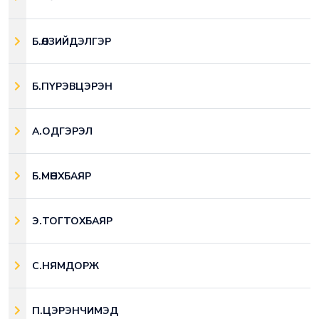
Б.ӨЛЗИЙДЭЛГЭР
Б.ПҮРЭВЦЭРЭН
А.ОДГЭРЭЛ
Б.МӨНХБАЯР
Э.ТОГТОХБАЯР
С.НЯМДОРЖ
П.ЦЭРЭНЧИМЭД