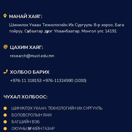
МАНАЙ ХАЯГ:
Шинжлэх Ухаан Технологийн Их Сургууль 8-р хороо, Бага
тойруу, Сүхбаатар дүүрэг Улаанбаатар, Монгол улс 14191
ЦАХИМ ХАЯГ:
research@must.edu.mn
ХОЛБОО БАРИХ
+976-11 318153 +976-11324590 (1030)
ЧУХАЛ ХОЛБООС:
ШИНЖЛЭХ УХААН, ТЕХНОЛОГИЙН ИХ СУРГУУЛЬ
БОЛОВСРОЛЫН ЯАМ
БАГШИЙН ВЭБ
ОЮУНЫ ӨМЧИЙН ГАЗАР​