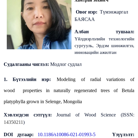
Хамтран зохиогч
Овог нэр:
Түмэнжаргал
БАЯСАА
Албан тушаал:
Үйлдвэрлэлийн технологийн
сургууль, Эрдэм шинжилгээ,
инновацийн ажилтан
Судалгааны чиглэл:
Модлог судлал
1. Бүтээлийн нэр:
Modeling of radial variations of
wood
properties in naturally regenerated trees of Betula
platyphylla grown in Selenge, Mongolia
Хэвлэгдсэн сэтгүүл:
Journal of Wood Science (ISSN:
14350211
)
DOI дугаар:
10.1186/s10086-021-01993-5
Үзүүлэлт: