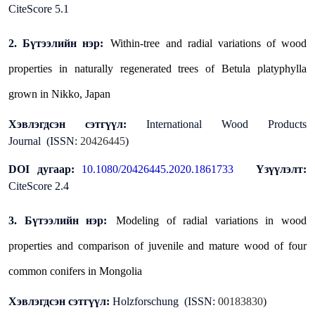
CiteScore 5.1
2. Бүтээлийн нэр:
Within-tree and radial variations of wood
properties in naturally regenerated trees of Betula platyphylla
grown in Nikko, Japan
Хэвлэгдсэн сэтгүүл:
International Wood Products
Journal
(ISSN:
20426445
)
DOI дугаар:
10.1080/20426445.2020.1861733
Үзүүлэлт:
CiteScore 2.4
3. Бүтээлийн нэр:
Modeling of radial variations in wood
properties and comparison of juvenile and mature wood of four
common conifers in Mongolia
Хэвлэгдсэн сэтгүүл:
Holzforschung
(ISSN:
00183830
)