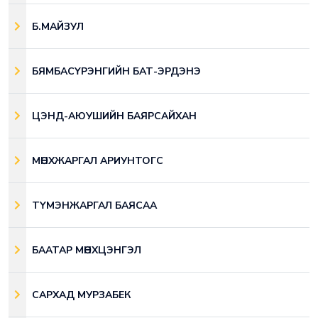
Б.МАЙЗУЛ
БЯМБАСҮРЭНГИЙН БАТ-ЭРДЭНЭ
ЦЭНД-АЮУШИЙН БАЯРСАЙХАН
МӨНХЖАРГАЛ АРИУНТОГС
ТҮМЭНЖАРГАЛ БАЯСАА
БААТАР МӨНХЦЭНГЭЛ
САРХАД МУРЗАБЕК