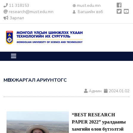
11 318153
must.edu.mn
research@must.edu.mn
Багшийн вэб
Зарлал
МӨНХЖАРГАЛ АРИУНТОГС
Админ
2024.01.02
“BEST RESEARCH
PAPER 2022” уралдааны
хамгийн олон бүтээлтэй