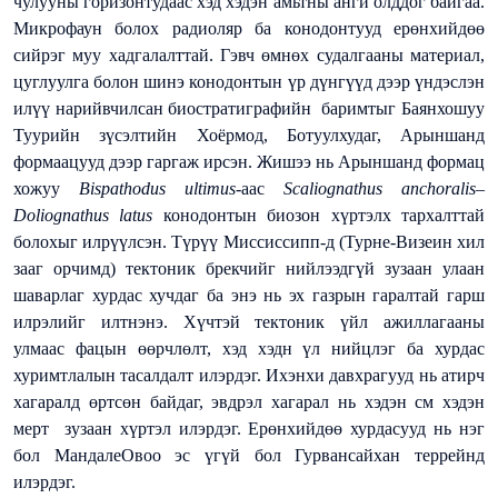
чулууны горизонтудаас хэд хэдэн амьтны анги олддог байгаа.
Микрофаун болох радиоляр ба конодонтууд ерөнхийдөө
сийрэг муу хадгалалттай. Гэвч өмнөх судалгааны материал,
цуглуулга болон шинэ конодонтын үр дүнгүүд дээр үндэслэн
илүү нарийвчилсан биостратиграфийн баримтыг Баянхошуу
Туурийн зүсэлтийн Хоёрмод, Ботуулхудаг, Арыншанд
формаацууд дээр гаргаж ирсэн. Жишээ нь Арыншанд формац
хожуу
Bispathodus ultimus
-аас
Scaliognathus anchoralis–
Doliognathus latus
конодонтын биозон хүртэлх тархалттай
болохыг илрүүлсэн. Түрүү Миссиссипп-д (Турне-Визеин хил
зааг орчимд) тектоник брекчийг нийлээдгүй зузаан улаан
шаварлаг хурдас хучдаг ба энэ нь эх газрын гаралтай гарш
илрэлийг илтнэнэ. Хүчтэй тектоник үйл ажиллагааны
улмаас фацын өөрчлөлт, хэд хэдн үл нийцлэг ба хурдас
хуримтлалын тасалдалт илэрдэг. Ихэнхи давхрагууд нь атирч
хагаралд өртсөн байдаг, эвдрэл хагарал нь хэдэн см хэдэн
мерт зузаан хүртэл илэрдэг. Ерөнхийдөө хурдасууд нь нэг
бол МандалеОвоо эс үгүй бол Гурвансайхан террейнд
илэрдэг.