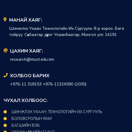
МАНАЙ ХАЯГ:
Шинжлэх Ухаан Технологийн Их Сургууль 8-р хороо, Бага
тойруу, Сүхбаатар дүүрэг Улаанбаатар, Монгол улс 14191
ЦАХИМ ХАЯГ:
research@must.edu.mn
ХОЛБОО БАРИХ
+976-11 318153 +976-11324590 (1030)
ЧУХАЛ ХОЛБООС:
ШИНЖЛЭХ УХААН, ТЕХНОЛОГИЙН ИХ СУРГУУЛЬ
БОЛОВСРОЛЫН ЯАМ
БАГШИЙН ВЭБ