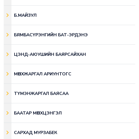
Б.МАЙЗУЛ
БЯМБАСҮРЭНГИЙН БАТ-ЭРДЭНЭ
ЦЭНД-АЮУШИЙН БАЯРСАЙХАН
МӨНХЖАРГАЛ АРИУНТОГС
ТҮМЭНЖАРГАЛ БАЯСАА
БААТАР МӨНХЦЭНГЭЛ
САРХАД МУРЗАБЕК