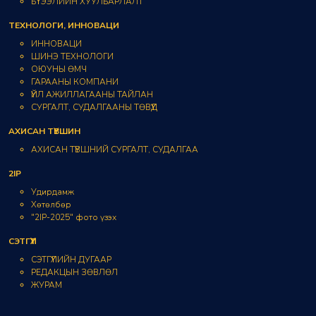
БҮТЭЭЛИЙН ХУУЛБАРЛАЛТ
ТЕХНОЛОГИ, ИННОВАЦИ
ИННОВАЦИ
ШИНЭ ТЕХНОЛОГИ
ОЮУНЫ ӨМЧ
ГАРААНЫ КОМПАНИ
ҮЙЛ АЖИЛЛАГААНЫ ТАЙЛАН
СУРГАЛТ, СУДАЛГААНЫ ТӨВҮҮД
АХИСАН ТҮВШИН
АХИСАН ТҮВШНИЙ СУРГАЛТ, СУДАЛГАА
2IP
Удирдамж
Хөтөлбөр
"2IP-2025" фото үзэх
СЭТГҮҮЛ
СЭТГҮҮЛИЙН ДУГААР
РЕДАКЦЫН ЗӨВЛӨЛ
ЖУРАМ