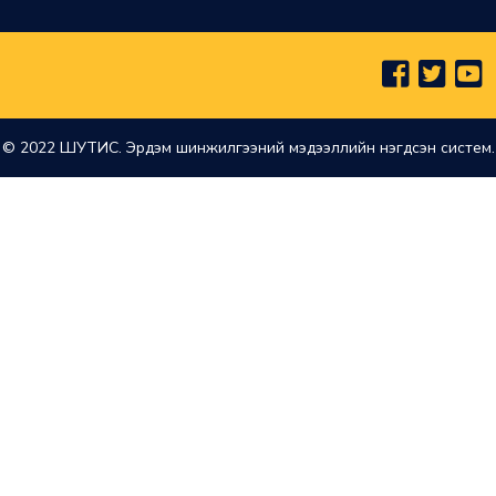
© 2022 ШУТИС. Эрдэм шинжилгээний мэдээллийн нэгдсэн систем.