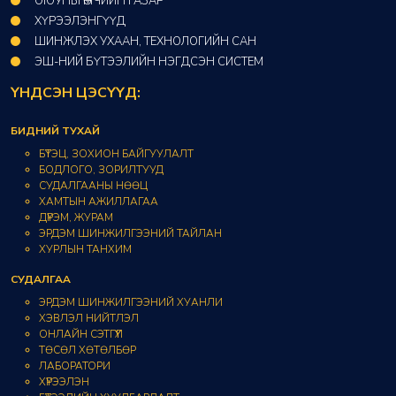
ОЮУНЫ ӨМЧИЙН ГАЗАР​
ХҮРЭЭЛЭНГҮҮД​
ШИНЖЛЭХ УХААН, ТЕХНОЛОГИЙН САН​
ЭШ-НИЙ БҮТЭЭЛИЙН НЭГДСЭН СИСТЕМ
ҮНДСЭН ЦЭСҮҮД:
БИДНИЙ ТУХАЙ
БҮТЭЦ, ЗОХИОН БАЙГУУЛАЛТ
БОДЛОГО, ЗОРИЛТУУД
СУДАЛГААНЫ НӨӨЦ
ХАМТЫН АЖИЛЛАГАА
ДҮРЭМ, ЖУРАМ
ЭРДЭМ ШИНЖИЛГЭЭНИЙ ТАЙЛАН
ХУРЛЫН ТАНХИМ
СУДАЛГАА
ЭРДЭМ ШИНЖИЛГЭЭНИЙ ХУАНЛИ
ХЭВЛЭЛ НИЙТЛЭЛ
ОНЛАЙН СЭТГҮҮЛ
ТӨСӨЛ ХӨТӨЛБӨР
ЛАБОРАТОРИ
ХҮРЭЭЛЭН