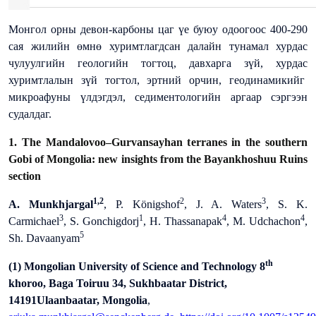
Монгол орны девон-карбоны цаг үе буюу одоогоос 400-290
сая жилийн өмнө хуримтлагдсан далайн тунамал хурдас
чулуулгийн геологийн тогтоц, давхарга зүй, хурдас
хуримтлалын зүй тогтол, эртний орчин, геодинамикийг
микроафуны үлдэгдэл, седиментологийн аргаар сэргээн
судалдаг.
1. The Mandalovoo–Gurvansayhan terranes in the southern
Gobi of Mongolia: new insights from the Bayankhoshuu Ruins
section
1,2
2
3
A. Munkhjargal
, P. Königshof
, J. A. Waters
, S. K.
3
1
4
4
Carmichael
, S. Gonchigdorj
, H. Thassanapak
, M. Udchachon
,
5
Sh. Davaanyam
th
(1) Mongolian University of Science and Technology 8
khoroo, Baga Toiruu 34, Sukhbaatar District,
14191Ulaanbaatar, Mongolia
,