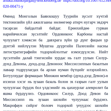
ariuka.munkhjargal@senckenberg.de
https://doi.org/10.1007/s12549
020-00471-y
Өмнөд Монголын Баянхошуу Туурийн зүсэлт хүчтэй
тектонизийн үйл ажилгааны нөлөөгөөр атирч нугарч эвдэрч
тасарсан байдалтай байдаг. Ерөнхийдөө гурван
нарийвчилсан зүсэлтийг Ордовикоос Карбоны настай
чулуулагт хэмжсэн ба давхрага зүйн үр дүнг фацын үр
дүнтэй нийлүүлэн Мушгиа дүүргийн Палеозойн насны
литостратиграфийн тодорхойлолтыг нэмэгдүүлсэн. Нийт
зүсэлтийн далай тэнгисийн хурдас нь галт уулын Силур-
дунд Девоны, дунд-дээд Девоноос Миссиссиппын базалтын
лаваар тодруулагдах ба арлан нуман бүтцийг илэрхийлнэ.
Ботуулхудаг формацын Минжин мембэр (дунд-дээд Девон)-н
ихэнхи хэсэг нь зузаан базаль болон эх газрын галт уулын
чулуулгаас бүрдэх бол үлдсэнийг нь цахиурлаг алевролит ба
яшма бүрдүүлнэ. Ордовикоос Силур, Доод Девон ба
Миссиссипп нь зузаан шохойн чулуунаас бүрдэнэ.
Макрофаун сийрэг боловч тодорхой үеүүдээс шохойн