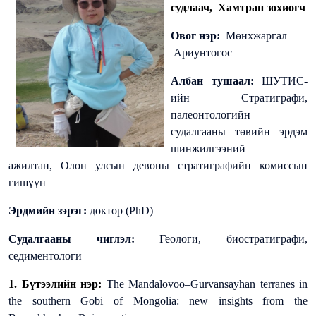
судлаач, Хамтран зохиогч
Овог нэр:
Мөнхжаргал
Ариунтогос
Албан тушаал:
ШУТИС-
ийн Стратиграфи,
палеонтологийн
судалгааны төвийн эрдэм
шинжилгээний
ажилтан,
Олон улсын девоны стратиграфийн комиссын
гишүүн
Эрдмийн зэрэг:
доктор
(PhD)
Судалгааны чиглэл:
Геологи, биостратиграфи,
седиментологи
1. Бүтээлийн нэр:
The Mandalovoo–Gurvansayhan terranes in
the southern Gobi of Mongolia: new insights from the