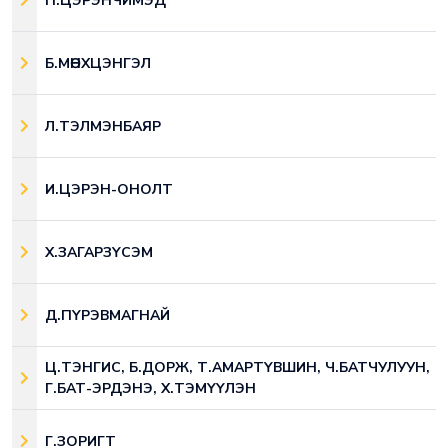
П.ЦЭРЭНЧИМЭД
Б.МӨНХЦЭНГЭЛ
Л.ТЭЛМЭНБАЯР
И.ЦЭРЭН-ОНОЛТ
Х.ЗАГАРЗҮСЭМ
Д.ПҮРЭВМАГНАЙ
Ц.ТЭНГИС, Б.ДОРЖ, Т.АМАРТҮВШИН, Ч.БАТЧУЛУУН,
Г.БАТ-ЭРДЭНЭ, Х.ТЭМҮҮЛЭН
Г.ЗОРИГТ