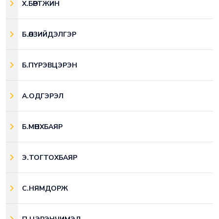
Х.БӨРТЖИН
Б.ӨЛЗИЙДЭЛГЭР
Б.ПҮРЭВЦЭРЭН
А.ОДГЭРЭЛ
Б.МӨНХБАЯР
Э.ТОГТОХБАЯР
С.НЯМДОРЖ