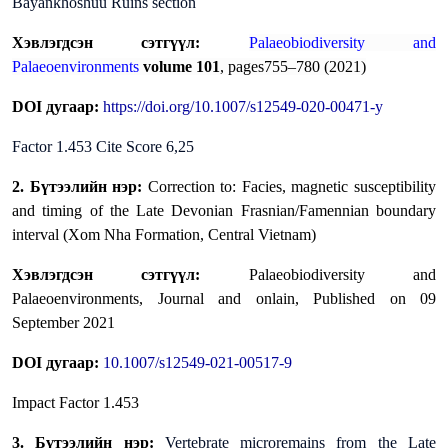
Bayankhoshuu Ruins section
Хэвлэгдсэн сэтгүүл:
Palaeobiodiversity and
Palaeoenvironments
volume
101
, pages755–780 (2021)
DOI дугаар:
https://doi.org/10.1007/s12549-020-00471-
y
Factor 1.453 Cite Score 6,25
2. Бүтээлийн нэр:
Correction to: Facies, magnetic susceptibility
and timing of the Late Devonian Frasnian/Famennian boundary
interval (Xom
Nha Formation, Central Vietnam)
Хэвлэгдсэн сэтгүүл:
Palaeobiodiversity and
Palaeoenvironments,
Journal and onlain, Published on 09
September 2021
DOI дугаар:
10.1007/s12549-021-00517-9
Impact Factor 1.453
3. Бүтээлийн нэр:
Vertebrate microremains from the Late