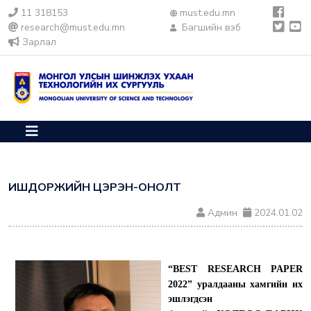
11 318153
must.edu.mn
research@must.edu.mn
Багшийн вэб
Зарлал
ИШДОРЖИЙН ЦЭРЭН-ОНОЛТ
Админ
2024.01.02
“BEST RESEARCH PAPER
2022” уралдааны хамгийн их
эшлэгдсэн