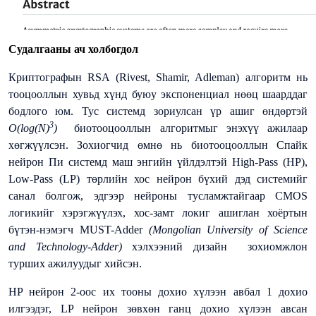
Судалгааны ач холбогдол
Криптографын RSA
(Rivest, Shamir, Adleman)
алгоритм нь
тооцооллын хувьд хүнд буюу экспоненциал нөөц шаарддаг
бодлого юм. Тус системд зориулсан үр ашиг өндөртэй
3
O(log(N)
)
биотооцооллын алгоритмыг энэхүү ажилаар
хөгжүүлсэн. Зохиогчид өмнө нь биотооцооллын Спайк
нейрон Пи системд маш энгийн үйлдэлтэй
High-Pass (HP),
Low-Pass (LP)
төрлийн хос нейрон бүхий дэд системийг
санал болгож, эдгээр нейроны тусламжтайгаар
CMOS
логикийг хэрэгжүүлэх, хос-замт локиг ашиглан хоёртын
бүтэн-нэмэгч
MUST-Adder
(Mongolian University of Science
and Technology-Adder)
хэлхээний дизайн зохиомжлон
турших ажилуудыг хийсэн.
HP нейрон 2-оос их тооны дохио хүлээн авбал 1 дохио
илгээдэг,
LP
нейрон зөвхөн ганц дохио хүлээн авсан