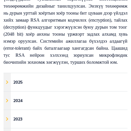
төхөөрөмжийн дизайныг танилцуулсан. Энэхүү төхөөрөмж
нь дурын урттай хоёртын хоёр тооны бит цуваан дээр үйлдэл
хийх замаар
RSA
алгоритмын кодчилох
(encryption)
, тайлах
(decryption)
функцуудыг хэрэгжүүлсэн буюу дурын том тоог
(2048 bit)
хоёр анхны тооны үржвэрт задлах алхамд хувь
нэмэр оруулсан. Системийн ажиллагаа бүхэлдээ алдаагүй
(error-tolerant)
байх баталгаагаар хангагдсан байна. Цаашид
тус
RSA нейрон хэлхээнд зориулсан микрофлюдик
биочипийн зохиомж хөгжүүлэн, турших боломжтой юм.
2025
2024
2023