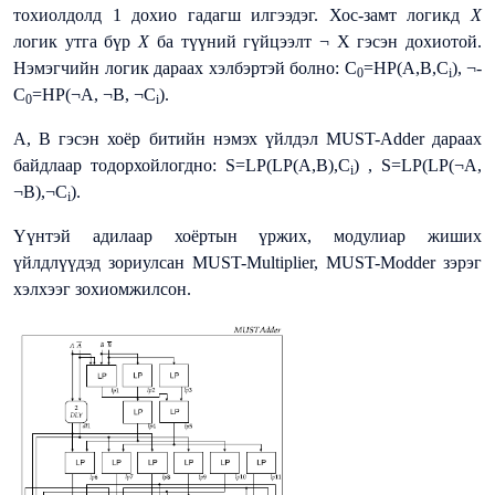
тохиолдолд 1 дохио гадагш илгээдэг. Хос-замт логикд
Х
логик утга бүр
Х
ба түүний гүйцээлт ­­¬­ Х гэсэн дохиотой.
Нэмэгчийн логик дараах хэлбэртэй болно: C
=HP(A,B,C
), ¬­
0
i
C
=HP(¬­A, ¬­B, ¬­C
).
0
i
A, B гэсэн хоёр битийн нэмэх үйлдэл MUST-Adder дараах
байдлаар тодорхойлогдно: S=LP(LP(A,B),C
) , S=LP(LP(¬A,
i
¬B),¬C
).
i
Үүнтэй адилаар хоёртын үржих, модулиар жиших
үйлдлүүдэд зориулсан MUST-Multiplier, MUST-Modder зэрэг
хэлхээг зохиомжилсон.