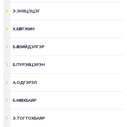
Э.ЭНХЦЭЦЭГ
Х.БӨРТЖИН
Б.ӨЛЗИЙДЭЛГЭР
Б.ПҮРЭВЦЭРЭН
А.ОДГЭРЭЛ
Б.МӨНХБАЯР
Э.ТОГТОХБАЯР