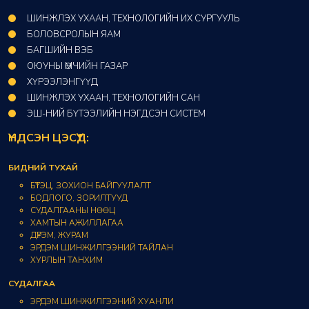
ШИНЖЛЭХ УХААН, ТЕХНОЛОГИЙН ИХ СУРГУУЛЬ
БОЛОВСРОЛЫН ЯАМ
БАГШИЙН ВЭБ
ОЮУНЫ ӨМЧИЙН ГАЗАР​
ХҮРЭЭЛЭНГҮҮД​
ШИНЖЛЭХ УХААН, ТЕХНОЛОГИЙН САН​
ЭШ-НИЙ БҮТЭЭЛИЙН НЭГДСЭН СИСТЕМ
ҮНДСЭН ЦЭСҮҮД:
БИДНИЙ ТУХАЙ
БҮТЭЦ, ЗОХИОН БАЙГУУЛАЛТ
БОДЛОГО, ЗОРИЛТУУД
СУДАЛГААНЫ НӨӨЦ
ХАМТЫН АЖИЛЛАГАА
ДҮРЭМ, ЖУРАМ
ЭРДЭМ ШИНЖИЛГЭЭНИЙ ТАЙЛАН
ХУРЛЫН ТАНХИМ
СУДАЛГАА
ЭРДЭМ ШИНЖИЛГЭЭНИЙ ХУАНЛИ