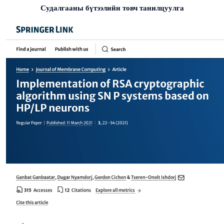
Судалгааны бүтээлийн товч танилцуулга