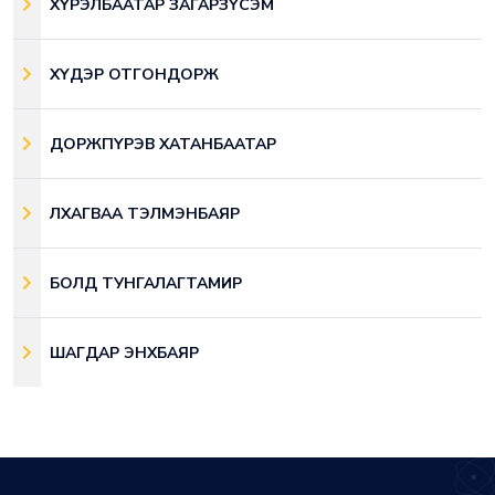
ХҮРЭЛБААТАР ЗАГАРЗҮСЭМ
ХҮДЭР ОТГОНДОРЖ
ДОРЖПҮРЭВ ХАТАНБААТАР
ЛХАГВАА ТЭЛМЭНБАЯР
БОЛД ТУНГАЛАГТАМИР
ШАГДАР ЭНХБАЯР