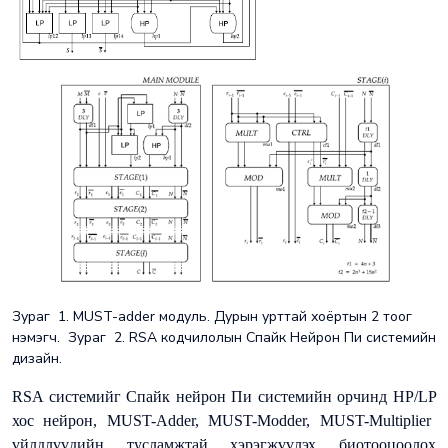
Зураг 1. MUST-adder модуль. Дурын урттай хоёртын 2 тоог
нэмэгч. Зураг 2. RSA кодчилолын Спайк Нейрон Пи системийн
дизайн.
RSA системийг Спайк нейрон Пи системийн орчинд
HP/LP
хос нейрон,
MUST-Adder, MUST-Modder, MUST-Multiplier
үйлдлүүдийн тусламжтай хэрэгжүүлэх биотооцоолох