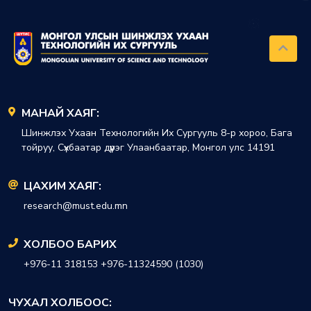
МАНАЙ ХАЯГ:
Шинжлэх Ухаан Технологийн Их Сургууль 8-р хороо, Бага
тойруу, Сүхбаатар дүүрэг Улаанбаатар, Монгол улс 14191
ЦАХИМ ХАЯГ:
research@must.edu.mn
ХОЛБОО БАРИХ
+976-11 318153 +976-11324590 (1030)
ЧУХАЛ ХОЛБООС: