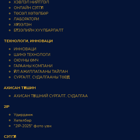
ХЭВЛЭЛ НИЙТЛЭЛ
ОНЛАЙН СЭТГҮҮЛ
ТӨСӨЛ ХӨТӨЛБӨР
ЛАБОРАТОРИ
ХҮРЭЭЛЭН
БҮТЭЭЛИЙН ХУУЛБАРЛАЛТ
ТЕХНОЛОГИ, ИННОВАЦИ
ИННОВАЦИ
ШИНЭ ТЕХНОЛОГИ
ОЮУНЫ ӨМЧ
ГАРААНЫ КОМПАНИ
ҮЙЛ АЖИЛЛАГААНЫ ТАЙЛАН
СУРГАЛТ, СУДАЛГААНЫ ТӨВҮҮД
АХИСАН ТҮВШИН
АХИСАН ТҮВШНИЙ СУРГАЛТ, СУДАЛГАА
2IP
Удирдамж
Хөтөлбөр
"2IP-2025" фото үзэх
СЭТГҮҮЛ