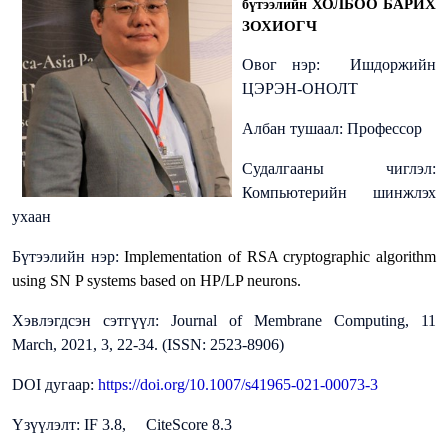
ХОЛБОО БАРИХ
бүтээлийн
ЗОХИОГЧ
Овог нэр:
Ишдоржийн
ЦЭРЭН-ОНОЛТ
Албан тушаал: Профессор
Судалгааны чиглэл:
Компьютерийн шинжлэх
ухаан
Бүтээлийн нэр:
Implementation of RSA cryptographic algorithm
using SN P systems based on HP/LP neurons.
Хэвлэгдсэн сэтгүүл: Journal of Membrane Computing, 11
March, 2021, 3, 22-34. (ISSN: 2523-8906)
DOI дугаар:
https://doi.org/10.1007/s41965-021-00073-3
Үзүүлэлт: IF 3.8, CiteScore 8.3