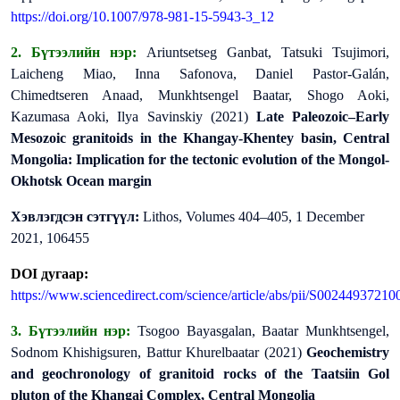
https://doi.org/10.1007/978-981-15-5943-3_12
2. Бүтээлийн нэр:
Ariuntsetseg Ganbat, Tatsuki Tsujimori,
Laicheng Miao, Inna Safonova, Daniel Pastor-Galán,
Chimedtseren Anaad, Munkhtsengel Baatar, Shogo Aoki,
Kazumasa Aoki, Ilya Savinskiy (2021)
Late Paleozoic–Early
Mesozoic granitoids in the Khangay-Khentey basin, Central
Mongolia: Implication for the tectonic evolution of the Mongol-
Okhotsk Ocean margin
Хэвлэгдсэн сэтгүүл:
Lithos, Volumes 404–405, 1 December
2021, 106455
DOI дугаар:
https://www.sciencedirect.com/science/article/abs/pii/S0024493721
3. Бүтээлийн нэр:
Tsogoo Bayasgalan, Baatar Munkhtsengel,
Sodnom Khishigsuren, Battur Khurelbaatar (2021)
Geochemistry
and geochronology of granitoid rocks of the Taatsiin Gol
pluton of the Khangai Complex, Central Mongolia