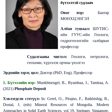
бүтээлтэй судлаач
Овог нэр:
Баатар
МӨНХЦЭНГЭЛ
Албан тушаал:
ШУТИС-
ийн ГУУС-ийн Геологи,
гидрогеологийн салбарын
профессор
Судалгааны чиглэл:
Геологи, петрологи,
геохими, хүрээлэх орчны үнэлгээ
Эрдмийн зэрэг, цол:
Доктор
(PhD, Eng),
Профессор
1. Бүтээлийн нэр:
Munkhtsengel, B., Byambaa, J., Tamiraa, A.
(2021)
Phosphate Deposit
Хэвлэгдсэн сэтгүүл:
In: Gerel, O., Pirajno, F., Batkhishig, B.,
Dostal, J. (eds) Mineral Resources of Mongolia. Modern
Approaches in Solid Earth Sciences, vol 19. Springer, Singapore.