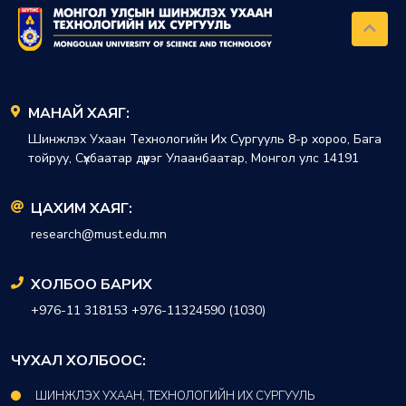
МАНАЙ ХАЯГ:
Шинжлэх Ухаан Технологийн Их Сургууль 8-р хороо, Бага
тойруу, Сүхбаатар дүүрэг Улаанбаатар, Монгол улс 14191
ЦАХИМ ХАЯГ:
research@must.edu.mn
ХОЛБОО БАРИХ
+976-11 318153 +976-11324590 (1030)
ЧУХАЛ ХОЛБООС:
ШИНЖЛЭХ УХААН, ТЕХНОЛОГИЙН ИХ СУРГУУЛЬ