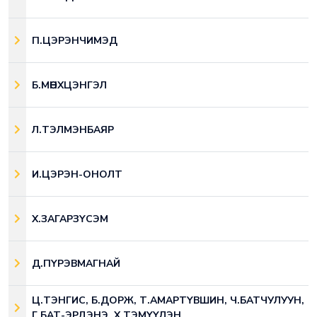
П.ЦЭРЭНЧИМЭД
Б.МӨНХЦЭНГЭЛ
Л.ТЭЛМЭНБАЯР
И.ЦЭРЭН-ОНОЛТ
Х.ЗАГАРЗҮСЭМ
Д.ПҮРЭВМАГНАЙ
Ц.ТЭНГИС, Б.ДОРЖ, Т.АМАРТҮВШИН, Ч.БАТЧУЛУУН,
Г.БАТ-ЭРДЭНЭ, Х.ТЭМҮҮЛЭН