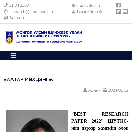
11 318153
must.edu.mn
research@must.edu.mn
Багшийн вэб
Зарлал
БААТАР МӨНХЦЭНГЭЛ
Админ
2024.01.02
“BEST RESEARCH
PAPER 2022” ШУТИС-
ийн нэрээр хамгийн олон