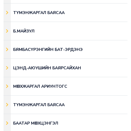
ТҮМЭНЖАРГАЛ БАЯСАА
Б.МАЙЗУЛ
БЯМБАСҮРЭНГИЙН БАТ-ЭРДЭНЭ
ЦЭНД-АЮУШИЙН БАЯРСАЙХАН
МӨНХЖАРГАЛ АРИУНТОГС
ТҮМЭНЖАРГАЛ БАЯСАА
БААТАР МӨНХЦЭНГЭЛ