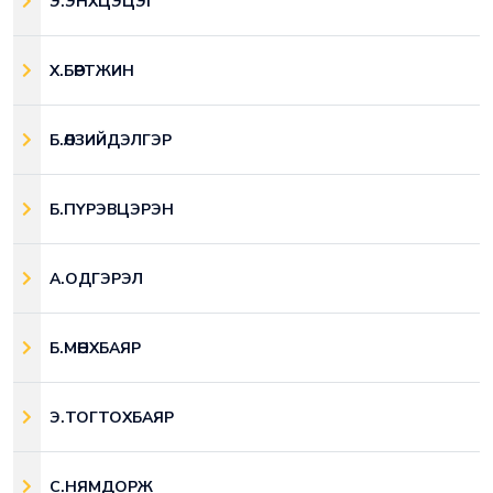
Э.ЭНХЦЭЦЭГ
Х.БӨРТЖИН
Б.ӨЛЗИЙДЭЛГЭР
Б.ПҮРЭВЦЭРЭН
А.ОДГЭРЭЛ
Б.МӨНХБАЯР
Э.ТОГТОХБАЯР
С.НЯМДОРЖ