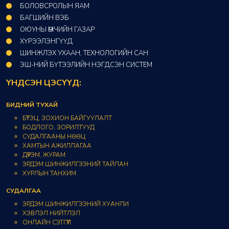
БОЛОВСРОЛЫН ЯАМ
БАГШИЙН ВЭБ
ОЮУНЫ ӨМЧИЙН ГАЗАР​
ХҮРЭЭЛЭНГҮҮД​
ШИНЖЛЭХ УХААН, ТЕХНОЛОГИЙН САН​
ЭШ-НИЙ БҮТЭЭЛИЙН НЭГДСЭН СИСТЕМ
ҮНДСЭН ЦЭСҮҮД:
БИДНИЙ ТУХАЙ
БҮТЭЦ, ЗОХИОН БАЙГУУЛАЛТ
БОДЛОГО, ЗОРИЛТУУД
СУДАЛГААНЫ НӨӨЦ
ХАМТЫН АЖИЛЛАГАА
ДҮРЭМ, ЖУРАМ
ЭРДЭМ ШИНЖИЛГЭЭНИЙ ТАЙЛАН
ХУРЛЫН ТАНХИМ
СУДАЛГАА
ЭРДЭМ ШИНЖИЛГЭЭНИЙ ХУАНЛИ
ХЭВЛЭЛ НИЙТЛЭЛ
ОНЛАЙН СЭТГҮҮЛ