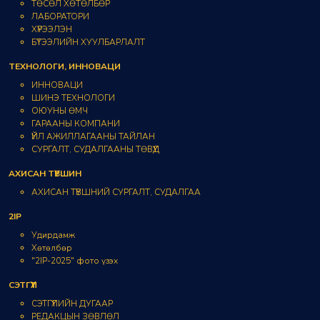
ТӨСӨЛ ХӨТӨЛБӨР
ЛАБОРАТОРИ
ХҮРЭЭЛЭН
БҮТЭЭЛИЙН ХУУЛБАРЛАЛТ
ТЕХНОЛОГИ, ИННОВАЦИ
ИННОВАЦИ
ШИНЭ ТЕХНОЛОГИ
ОЮУНЫ ӨМЧ
ГАРААНЫ КОМПАНИ
ҮЙЛ АЖИЛЛАГААНЫ ТАЙЛАН
СУРГАЛТ, СУДАЛГААНЫ ТӨВҮҮД
АХИСАН ТҮВШИН
АХИСАН ТҮВШНИЙ СУРГАЛТ, СУДАЛГАА
2IP
Удирдамж
Хөтөлбөр
"2IP-2025" фото үзэх
СЭТГҮҮЛ
СЭТГҮҮЛИЙН ДУГААР
РЕДАКЦЫН ЗӨВЛӨЛ