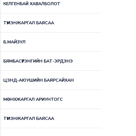
КЕЛГЕНБАЙ ХАВАЛБОЛОТ
ТҮМЭНЖАРГАЛ БАЯСАА
Б.МАЙЗУЛ
БЯМБАСҮРЭНГИЙН БАТ-ЭРДЭНЭ
ЦЭНД-АЮУШИЙН БАЯРСАЙХАН
МӨНХЖАРГАЛ АРИУНТОГС
ТҮМЭНЖАРГАЛ БАЯСАА