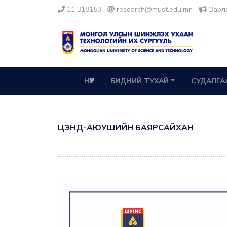
11 318153
research@must.edu.mn
Зарл
НҮҮР
БИДНИЙ ТУХАЙ
СУДАЛГА
ЦЭНД-АЮУШИЙН БАЯРСАЙХАН