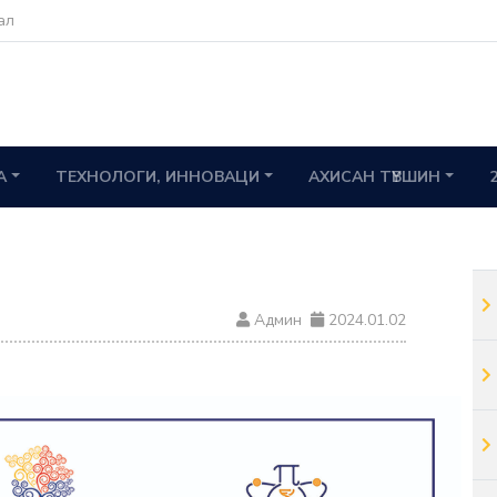
ал
А
ТЕХНОЛОГИ, ИННОВАЦИ
АХИСАН ТҮВШИН
Админ
2024.01.02