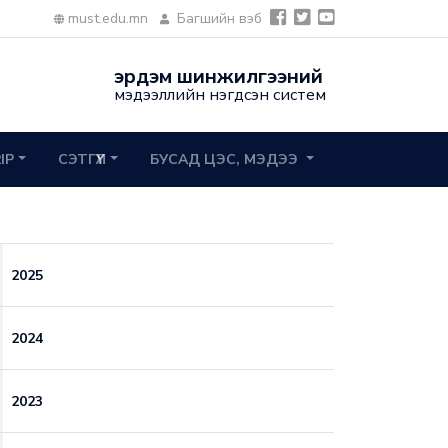
must.edu.mn
Багшийн вэб
эрдэм шинжилгээний
мэдээллийн нэгдсэн систем
2IP
СЭТГҮҮЛ
БУСАД ЦЭС, МЭДЭЭ
2025
2024
2023