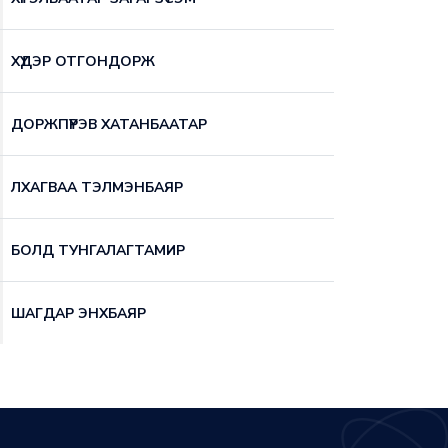
ХҮДЭР ОТГОНДОРЖ
ДОРЖПҮРЭВ ХАТАНБААТАР
ЛХАГВАА ТЭЛМЭНБАЯР
БОЛД ТУНГАЛАГТАМИР
ШАГДАР ЭНХБАЯР