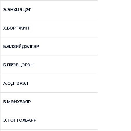
Э.ЭНХЦЭЦЭГ
Х.БӨРТЖИН
Б.ӨЛЗИЙДЭЛГЭР
Б.ПҮРЭВЦЭРЭН
А.ОДГЭРЭЛ
Б.МӨНХБАЯР
Э.ТОГТОХБАЯР