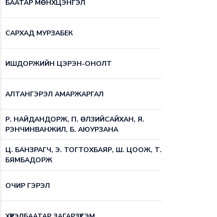
БААТАР МӨНХЦЭНГЭЛ
САРХАД МУРЗАБЕК
ИШДОРЖИЙН ЦЭРЭН-ОНОЛТ
АЛТАНГЭРЭЛ АМАРЖАРГАЛ
Р. НАЙДАНДОРЖ, П. ӨЛЗИЙСАЙХАН, Я.
РЭНЧИНВАНЖИЛ, Б. АЮУРЗАНА
Ц. БАНЗРАГЧ, Э. ТОГТОХБАЯР, Ш. ЦООЖ, Т.
БЯМБАДОРЖ
ОЧИР ГЭРЭЛ
ХҮРЭЛБААТАР ЗАГАРЗҮСЭМ