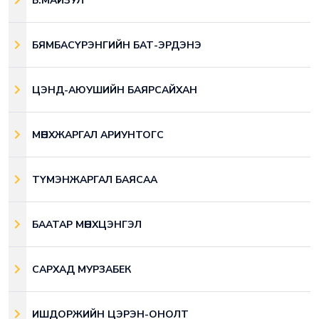
Б.МАЙЗУЛ
БЯМБАСҮРЭНГИЙН БАТ-ЭРДЭНЭ
ЦЭНД-АЮУШИЙН БАЯРСАЙХАН
МӨНХЖАРГАЛ АРИУНТОГС
ТҮМЭНЖАРГАЛ БАЯСАА
БААТАР МӨНХЦЭНГЭЛ
САРХАД МУРЗАБЕК
ИШДОРЖИЙН ЦЭРЭН-ОНОЛТ