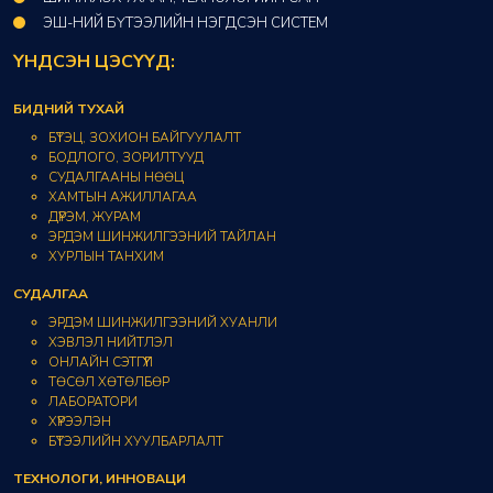
ЭШ-НИЙ БҮТЭЭЛИЙН НЭГДСЭН СИСТЕМ
ҮНДСЭН ЦЭСҮҮД:
БИДНИЙ ТУХАЙ
БҮТЭЦ, ЗОХИОН БАЙГУУЛАЛТ
БОДЛОГО, ЗОРИЛТУУД
СУДАЛГААНЫ НӨӨЦ
ХАМТЫН АЖИЛЛАГАА
ДҮРЭМ, ЖУРАМ
ЭРДЭМ ШИНЖИЛГЭЭНИЙ ТАЙЛАН
ХУРЛЫН ТАНХИМ
СУДАЛГАА
ЭРДЭМ ШИНЖИЛГЭЭНИЙ ХУАНЛИ
ХЭВЛЭЛ НИЙТЛЭЛ
ОНЛАЙН СЭТГҮҮЛ
ТӨСӨЛ ХӨТӨЛБӨР
ЛАБОРАТОРИ
ХҮРЭЭЛЭН
БҮТЭЭЛИЙН ХУУЛБАРЛАЛТ
ТЕХНОЛОГИ, ИННОВАЦИ