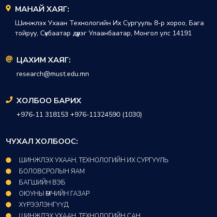
МАНАЙ ХАЯГ:
Шинжлэх Ухаан Технологийн Их Сургууль 8-р хороо, Бага
тойруу, Сүхбаатар дүүрэг Улаанбаатар, Монгол улс 14191
ЦАХИМ ХАЯГ:
research@must.edu.mn
ХОЛБОО БАРИХ
+976-11 318153 +976-11324590 (1030)
ЧУХАЛ ХОЛБООС:
ШИНЖЛЭХ УХААН, ТЕХНОЛОГИЙН ИХ СУРГУУЛЬ
БОЛОВСРОЛЫН ЯАМ
БАГШИЙН ВЭБ
ОЮУНЫ ӨМЧИЙН ГАЗАР​
ХҮРЭЭЛЭНГҮҮД​
ШИНЖЛЭХ УХААН, ТЕХНОЛОГИЙН САН​