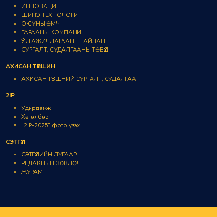
ИННОВАЦИ
ШИНЭ ТЕХНОЛОГИ
ОЮУНЫ ӨМЧ
ГАРААНЫ КОМПАНИ
ҮЙЛ АЖИЛЛАГААНЫ ТАЙЛАН
СУРГАЛТ, СУДАЛГААНЫ ТӨВҮҮД
АХИСАН ТҮВШИН
АХИСАН ТҮВШНИЙ СУРГАЛТ, СУДАЛГАА
2IP
Удирдамж
Хөтөлбөр
"2IP-2025" фото үзэх
СЭТГҮҮЛ
СЭТГҮҮЛИЙН ДУГААР
РЕДАКЦЫН ЗӨВЛӨЛ
ЖУРАМ