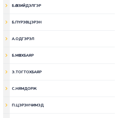
Б.ӨЛЗИЙДЭЛГЭР
Б.ПҮРЭВЦЭРЭН
А.ОДГЭРЭЛ
Б.МӨНХБАЯР
Э.ТОГТОХБАЯР
С.НЯМДОРЖ
П.ЦЭРЭНЧИМЭД