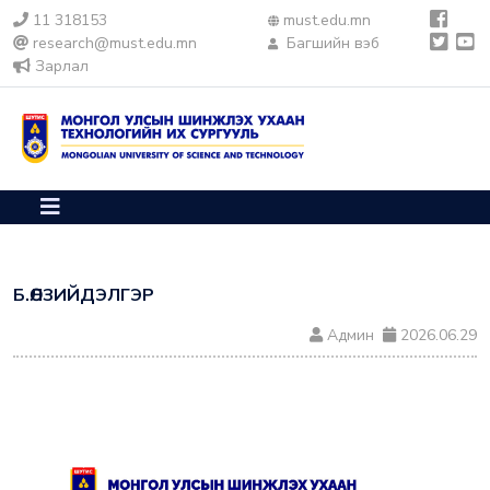
11 318153
must.edu.mn
research@must.edu.mn
Багшийн вэб
Зарлал
Б.ӨЛЗИЙДЭЛГЭР
Админ
2026.06.29