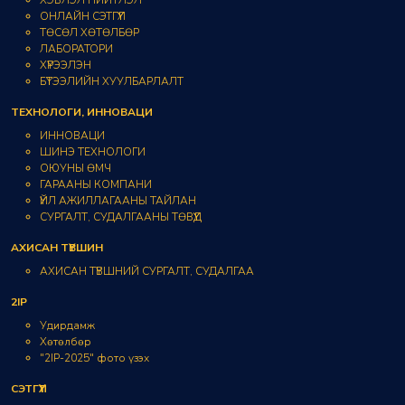
ХЭВЛЭЛ НИЙТЛЭЛ
ОНЛАЙН СЭТГҮҮЛ
ТӨСӨЛ ХӨТӨЛБӨР
ЛАБОРАТОРИ
ХҮРЭЭЛЭН
БҮТЭЭЛИЙН ХУУЛБАРЛАЛТ
ТЕХНОЛОГИ, ИННОВАЦИ
ИННОВАЦИ
ШИНЭ ТЕХНОЛОГИ
ОЮУНЫ ӨМЧ
ГАРААНЫ КОМПАНИ
ҮЙЛ АЖИЛЛАГААНЫ ТАЙЛАН
СУРГАЛТ, СУДАЛГААНЫ ТӨВҮҮД
АХИСАН ТҮВШИН
АХИСАН ТҮВШНИЙ СУРГАЛТ, СУДАЛГАА
2IP
Удирдамж
Хөтөлбөр
"2IP-2025" фото үзэх
СЭТГҮҮЛ