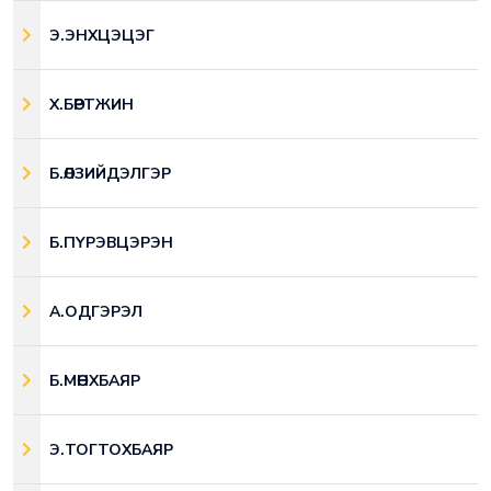
Э.ЭНХЦЭЦЭГ
Х.БӨРТЖИН
Б.ӨЛЗИЙДЭЛГЭР
Б.ПҮРЭВЦЭРЭН
А.ОДГЭРЭЛ
Б.МӨНХБАЯР
Э.ТОГТОХБАЯР