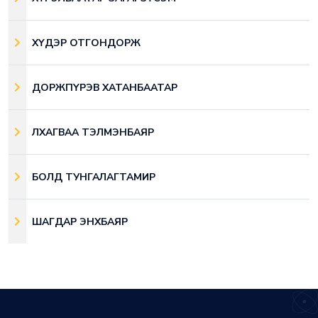
ХҮДЭР ОТГОНДОРЖ
ДОРЖПҮРЭВ ХАТАНБААТАР
ЛХАГВАА ТЭЛМЭНБАЯР
БОЛД ТУНГАЛАГТАМИР
ШАГДАР ЭНХБАЯР