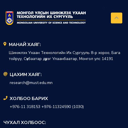
МАНАЙ ХАЯГ:
Шинжлэх Ухаан Технологийн Их Сургууль 8-р хороо, Бага
тойруу, Сүхбаатар дүүрэг Улаанбаатар, Монгол улс 14191
ЦАХИМ ХАЯГ:
research@must.edu.mn
ХОЛБОО БАРИХ
+976-11 318153 +976-11324590 (1030)
ЧУХАЛ ХОЛБООС: