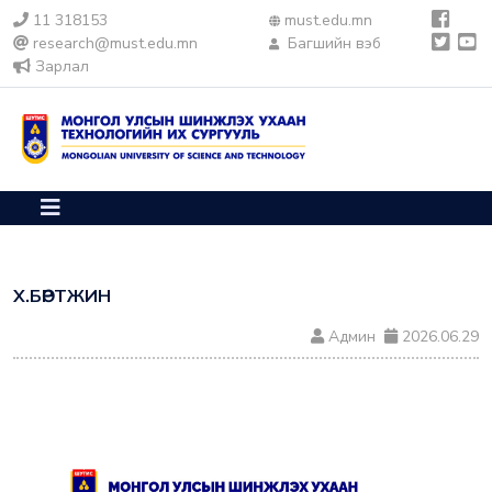
11 318153
must.edu.mn
research@must.edu.mn
Багшийн вэб
Зарлал
Х.БӨРТЖИН
Админ
2026.06.29