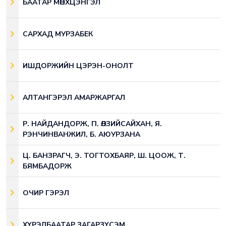
БААТАР МӨНХЦЭНГЭЛ
САРХАД МУРЗАБЕК
ИШДОРЖИЙН ЦЭРЭН-ОНОЛТ
АЛТАНГЭРЭЛ АМАРЖАРГАЛ
Р. НАЙДАНДОРЖ, П. ӨЛЗИЙСАЙХАН, Я.
РЭНЧИНВАНЖИЛ, Б. АЮУРЗАНА
Ц. БАНЗРАГЧ, Э. ТОГТОХБАЯР, Ш. ЦООЖ, Т.
БЯМБАДОРЖ
ОЧИР ГЭРЭЛ
ХҮРЭЛБААТАР ЗАГАРЗҮСЭМ