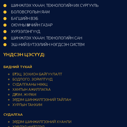
ШИНЖЛЭХ УХААН, ТЕХНОЛОГИЙН ИХ СУРГУУЛЬ
БОЛОВСРОЛЫН ЯАМ
БАГШИЙН ВЭБ
ОЮУНЫ ӨМЧИЙН ГАЗАР​
ХҮРЭЭЛЭНГҮҮД​
ШИНЖЛЭХ УХААН, ТЕХНОЛОГИЙН САН​
ЭШ-НИЙ БҮТЭЭЛИЙН НЭГДСЭН СИСТЕМ
ҮНДСЭН ЦЭСҮҮД:
БИДНИЙ ТУХАЙ
БҮТЭЦ, ЗОХИОН БАЙГУУЛАЛТ
БОДЛОГО, ЗОРИЛТУУД
СУДАЛГААНЫ НӨӨЦ
ХАМТЫН АЖИЛЛАГАА
ДҮРЭМ, ЖУРАМ
ЭРДЭМ ШИНЖИЛГЭЭНИЙ ТАЙЛАН
ХУРЛЫН ТАНХИМ
СУДАЛГАА
ЭРДЭМ ШИНЖИЛГЭЭНИЙ ХУАНЛИ